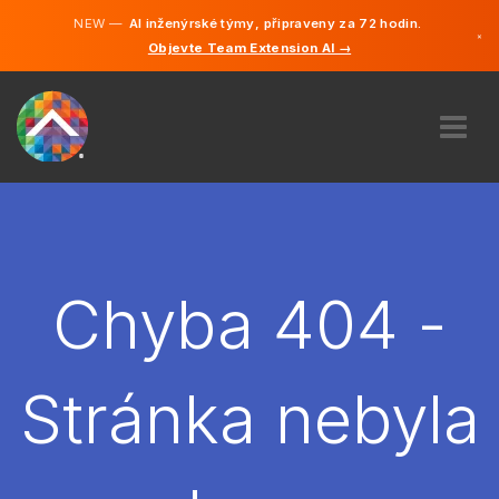
NEW —
AI inženýrské týmy, připraveny za 72 hodin.
×
Objevte Team Extension AI →
čeština
Němčina
Angličtina
O NÁS
ODBORNOST
JAK TO FUNGUJE?
KARIÉRA
Chyba 404 -
NAJMOUT
ČESKO
Stránka nebyla
CS
ZAČÍT