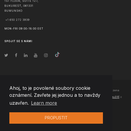
1ST FLOOR, SUITE 127,
BUKUREŠŤ
,
061331
RUMUNSKO
+1 650 272 3939
MON-FRI 09:00-18:00 EET
SPOJIT SE S NÁMI
Ahoj, to je povolené soubory cookie
© Copyright
2026
Team Extension Czech Republic
- Všechna práva vyhrazena
oznámení. Zavřete jej jednou a to navždy
Changelog
● Používáním těchto stránek souhlasíte s našimi
Podmínky použití
a
uzavřen.
Learn more
Politika soukromí
PROPUSTIT