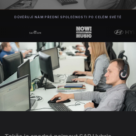
DŮVĚŘUJÍ NÁM PŘEDNÍ SPOLEČNOSTI PO CELÉM SVĚTĚ