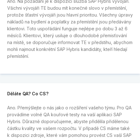
Ano. Na požádání je k dispozici služba SAP Hybris vývojáři.
Všichni vývojáři TE budou mít konečné slovo v přemístění,
protože šťastní vývojáři jsou hlavní prioritou. Všechny úpravy
nákladů na bydlení a poplatky za přemístění jsou předávány
klientovi. Toto uspořádání funguje nejlépe po dobu 3 až 6
měsíců. Klientovi, který usiluje o dlouhodobé přemisťování
na místě, se doporučuje informovat TE v předstihu, abychom
mohli najmout konkrétní SAP Hybris kandidáty, kteří hledají
přemístění.
Děláte QA? Co CS?
Ano. Přemýšlejte o nás jako o rozšíření vašeho týmu. Pro QA
provádíme volné QA kouřové testy na vaší aplikaci SAP
Hybris. Důrazně doporučujeme, abyste přidělila přidělenou
částku kvality ve vašem rozpočtu. V případě CS máme také
k dispozici zdroje, které vám pomohou provést CS vaší SAP