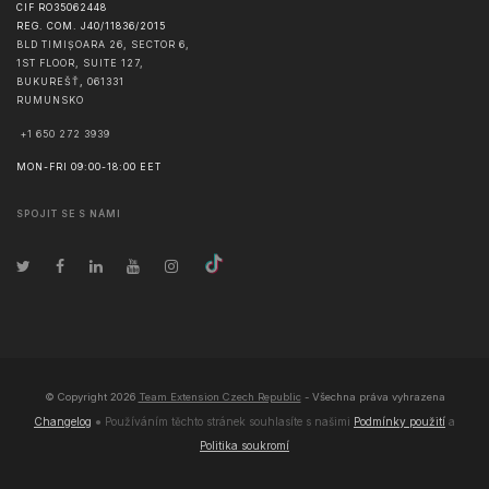
CIF RO35062448
REG. COM. J40/11836/2015
BLD TIMIȘOARA 26, SECTOR 6,
1ST FLOOR, SUITE 127,
BUKUREŠŤ
,
061331
RUMUNSKO
+1 650 272 3939
MON-FRI 09:00-18:00 EET
SPOJIT SE S NÁMI
© Copyright
2026
Team Extension Czech Republic
- Všechna práva vyhrazena
Changelog
● Používáním těchto stránek souhlasíte s našimi
Podmínky použití
a
Politika soukromí