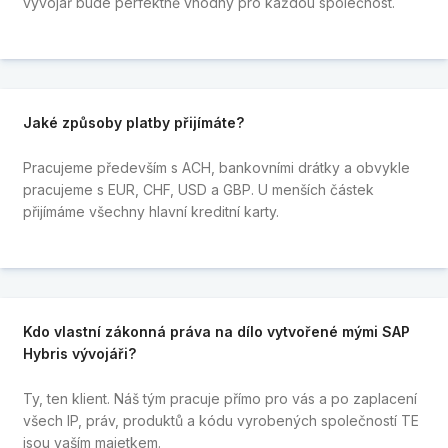
vývojář bude perfektně vhodný pro každou společnost.
Jaké způsoby platby přijímáte?
Pracujeme především s ACH, bankovními drátky a obvykle
pracujeme s EUR, CHF, USD a GBP. U menších částek
přijímáme všechny hlavní kreditní karty.
Kdo vlastní zákonná práva na dílo vytvořené mými SAP
Hybris vývojáři?
Ty, ten klient. Náš tým pracuje přímo pro vás a po zaplacení
všech IP, práv, produktů a kódu vyrobených společností TE
jsou vaším majetkem.