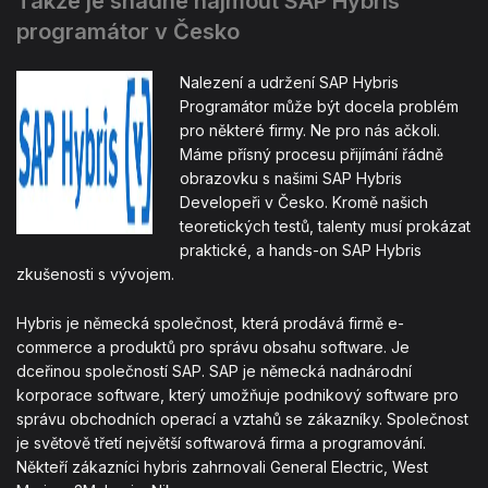
Takže je snadné najmout SAP Hybris
programátor v Česko
Nalezení a udržení SAP Hybris
Programátor může být docela problém
pro některé firmy. Ne pro nás ačkoli.
Máme přísný procesu přijímání řádně
obrazovku s našimi SAP Hybris
Developeři v Česko. Kromě našich
teoretických testů, talenty musí prokázat
praktické, a hands-on SAP Hybris
zkušenosti s vývojem.
Hybris je německá společnost, která prodává firmě e-
commerce a produktů pro správu obsahu software. Je
dceřinou společností SAP. SAP je německá nadnárodní
korporace software, který umožňuje podnikový software pro
správu obchodních operací a vztahů se zákazníky. Společnost
je světově třetí největší softwarová firma a programování.
Někteří zákazníci hybris zahrnovali General Electric, West