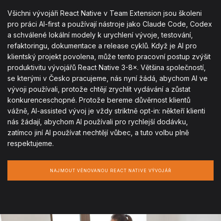
Všichni vývojáři React Native v Team Extension jsou školeni
pro práci AI-first a používají nástroje jako Claude Code, Codex
a schválené lokální modely k urychlení vývoje, testování,
refaktoringu, dokumentace a release cyklů. Když je AI pro
klientský projekt povolena, může tento pracovní postup zvýšit
produktivitu vývojářů React Native 3-8×. Většina společností,
se kterými v Česko pracujeme, nás nyní žádá, abychom AI ve
vývoji používali, protože chtějí zrychlit vydávání a zůstat
konkurenceschopné. Protože bereme důvěrnost klientů
vážně, AI-assisted vývoj je vždy striktně opt-in: někteří klienti
nás žádají, abychom AI používali pro rychlejší dodávku,
zatímco jiní AI používat nechtějí vůbec, a tuto volbu plně
respektujeme.
NAJMOUT VĚNOVANOU REACT NATIVE VÝVOJÁŘ