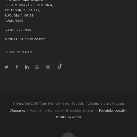
BLD TIMIȘOARA 26, SECTOR 6,
1ST FLOOR, SUITE 127,
BUKUREŠŤ
,
061331
RUMUNSKO
+1 650 272 3939
MON-FRI 09:00-18:00 EET
SPOJIT SE S NÁMI
© Copyright
2026
Team Extension Czech Republic
- Všechna práva vyhrazena
Changelog
● Používáním těchto stránek souhlasíte s našimi
Podmínky použití
a
Politika soukromí