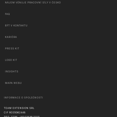
NÁJEM VĚNUJE PRACOVNÍ SÍLY V ČESKO
FAQ
BÝT V KONTAKTU
KARIÉRA
PRESS KIT
LOGO KIT
INSIGHTS
MAPA WEBU
INFORMACE O SPOLEČNOSTI
TEAM EXTENSION SRL
CIF RO35062448
REG. COM. J40/11836/2015