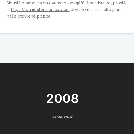
Neustále nábor talentovaných vývojářů React Native, prostě
jít
https://teamextension.careers
abychom zjistili, jaké jsou
naše otevřené pozice.
2008
ESTABLISHED