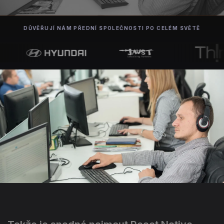
DŮVĚŘUJÍ NÁM PŘEDNÍ SPOLEČNOSTI PO CELÉM SVĚTĚ