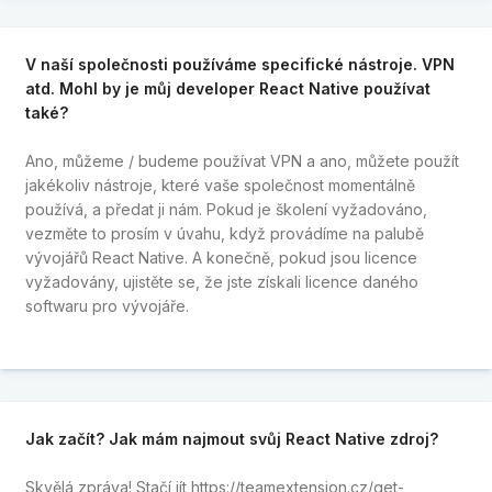
V naší společnosti používáme specifické nástroje. VPN
atd. Mohl by je můj developer React Native používat
také?
Ano, můžeme / budeme používat VPN a ano, můžete použít
jakékoliv nástroje, které vaše společnost momentálně
používá, a předat ji nám. Pokud je školení vyžadováno,
vezměte to prosím v úvahu, když provádíme na palubě
vývojářů React Native. A konečně, pokud jsou licence
vyžadovány, ujistěte se, že jste získali licence daného
softwaru pro vývojáře.
Jak začít? Jak mám najmout svůj React Native zdroj?
Skvělá zpráva! Stačí jít
https://teamextension.cz/get-