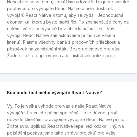
Nesoutíme se za cenu, soutěžíme o kvalitě. Trh je ve vysoké
poptávce pro vývojáře React Native a není dostatek
vývojářů React Native k tomu, aby se vydali. Jednoduchá
ekonomika, kterou byste mohli říct. To znamená, že ceny na
celém světě jsou vysoké bez ohledu na umístění. Váš
vývojář React Native zaměstnáváme přímo (ve vašem
jménu). Platíme všechny daně z pracovních příležitostí a
příspěvek na zaměstnání státu. Bezproblémové pro vás.
Žádné složité papírování a administrativní potíže projít.
Kdo bude řídit mého vývojáře React Native?
Vy. To je velká výhoda pro vás a naše React Native
vývojáře. Pracujete přímo společně. To je důvod, proč
obvykle klientům spravujeme vývojáře React Native přímo.
Znáte svou aplikaci React Native lépe než kdokoli jiný. Na
požádání poskytujeme také správu projektů pro vaše