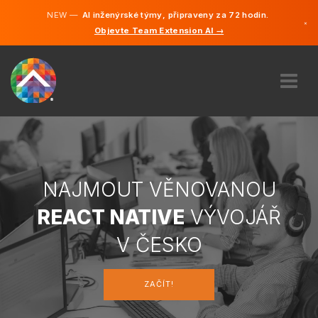
NEW —
AI inženýrské týmy, připraveny za 72 hodin.
×
Objevte Team Extension AI →
čeština
Němčina
Angličtin
O NÁS
ODBORNOST
JAK TO FUNGUJE?
KARIÉRA
NAJMOUT VĚNOVANOU
NAJMOUT
REACT NATIVE
VÝVOJÁŘ
ČESKO
V ČESKO
CS
ZAČÍT!
ZAČÍT