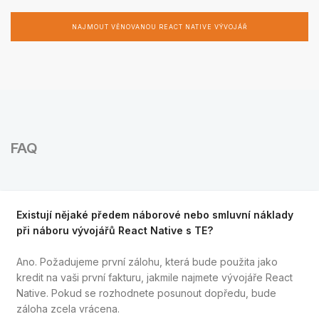
NAJMOUT VĚNOVANOU REACT NATIVE VÝVOJÁŘ
FAQ
Existují nějaké předem náborové nebo smluvní náklady
při náboru vývojářů React Native s TE?
Ano. Požadujeme první zálohu, která bude použita jako
kredit na vaši první fakturu, jakmile najmete vývojáře React
Native. Pokud se rozhodnete posunout dopředu, bude
záloha zcela vrácena.