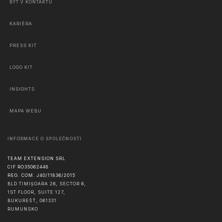
BÝT V KONTAKTU
KARIÉRA
PRESS KIT
LOGO KIT
INSIGHTS
MAPA WEBU
INFORMACE O SPOLEČNOSTI
TEAM EXTENSION SRL
CIF RO35062448
REG. COM. J40/11836/2015
BLD TIMIȘOARA 26, SECTOR 6,
1ST FLOOR, SUITE 127,
BUKUREŠŤ
,
061331
RUMUNSKO