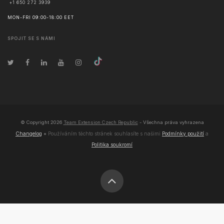
+1 650 272 3939
MON-FRI 09:00-18:00 EET
SPOJIT SE S NÁMI
© Copyright
2026
Team Extension Czech Republic
- Všechna práva vyhrazena
Changelog
● Používáním těchto stránek souhlasíte s našimi
Podmínky použití
a
Politika soukromí