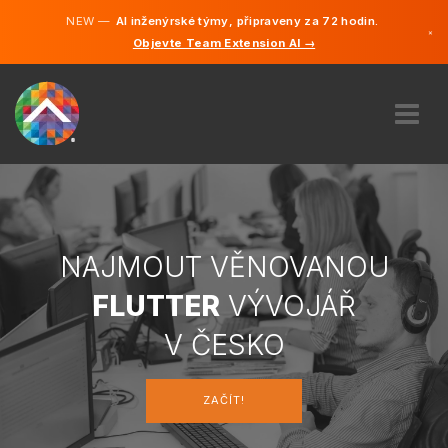
NEW —
AI inženýrské týmy, připraveny za 72 hodin.
×
Objevte Team Extension AI →
čeština
Němčina
Angličtin
O NÁS
ODBORNOST
JAK TO FUNGUJE?
KARIÉRA
NAJMOUT VĚNOVANOU
NAJMOUT
FLUTTER
VÝVOJÁŘ
ČESKO
V ČESKO
CS
ZAČÍT!
ZAČÍT