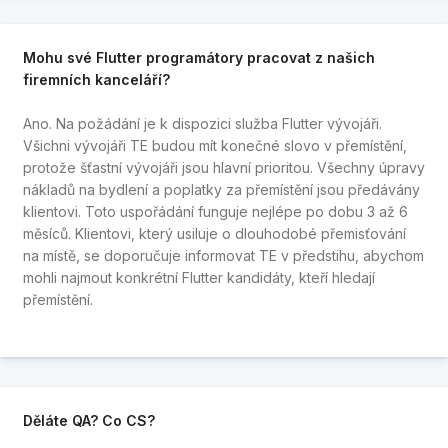
Mohu své Flutter programátory pracovat z našich
firemních kanceláří?
Ano. Na požádání je k dispozici služba Flutter vývojáři.
Všichni vývojáři TE budou mít konečné slovo v přemístění,
protože šťastní vývojáři jsou hlavní prioritou. Všechny úpravy
nákladů na bydlení a poplatky za přemístění jsou předávány
klientovi. Toto uspořádání funguje nejlépe po dobu 3 až 6
měsíců. Klientovi, který usiluje o dlouhodobé přemisťování
na místě, se doporučuje informovat TE v předstihu, abychom
mohli najmout konkrétní Flutter kandidáty, kteří hledají
přemístění.
Děláte QA? Co CS?