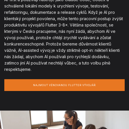
schválené lokální modely k urychlení vývoje, testování,
refaktoringu, dokumentace a release cyklů. Když je AI pro
klientský projekt povolena, může tento pracovní postup zvýšit
produktivitu vývojářů Flutter 3-8×. Většina společností, se
kterými v Česko pracujeme, nás nyní žádá, abychom AI ve
vývoji používali, protože chtějí zrychlit vydávání a zůstat
konkurenceschopné. Protože bereme důvěrnost klientů
vážně, AI-assisted vývoj je vždy striktně opt-in: někteří klienti
nás žádají, abychom AI používali pro rychlejší dodávku,
zatímco jiní AI používat nechtějí vůbec, a tuto volbu plně
respektujeme.
NAJMOUT VĚNOVANOU FLUTTER VÝVOJÁŘ