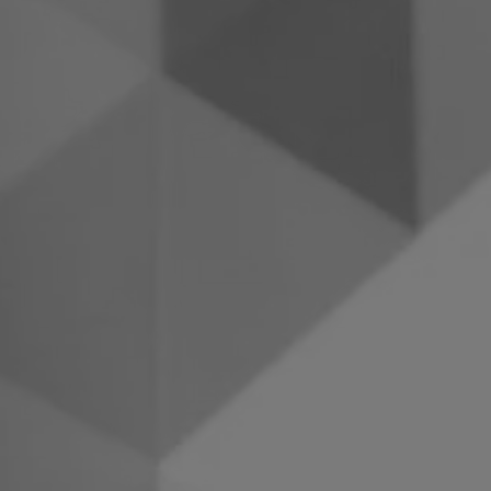
Filipíny
Srbsko
Ukrajina