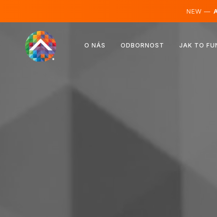
NEW —
A
Rakousko
O NÁS
ODBORNOST
JAK TO FU
Finsko
Island
Lucembursko
Švédsko
Spojené království
Albánie
Česko
Maďarsko
Severní Makedonie