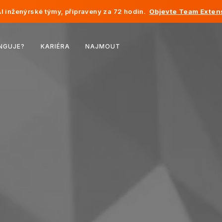
I inženýrské týmy, připraveny za 72 hodin.
Objevte Team Exten
Belgie
NGUJE?
KARIÉRA
NAJMOUT
Francie
Irsko
Nizozemsko
Švýcarsko
Spojené státy
Bosna a Hercegovina
Estonsko
Lotyšsko
Moldavsko