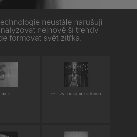
technologie neustále narušují
 analyzovat nejnovější trendy
e formovat svět zítřka.
BOTS
KYBERNETICKÁ BEZPEČNOST