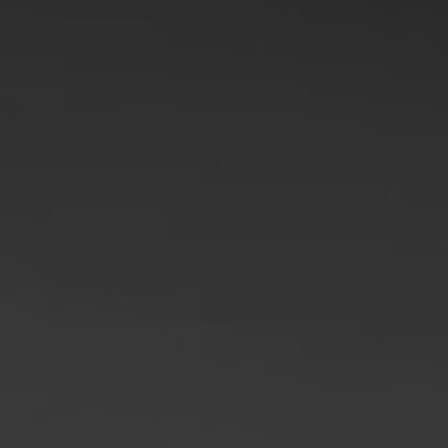
Filipíny
Srbsko
Ukrajina