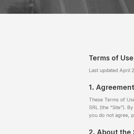
Terms of Use
Last updated April 
1. Agreement
These Terms of Use
SRL (the “Site”). B
you do not agree, p
2. About the 