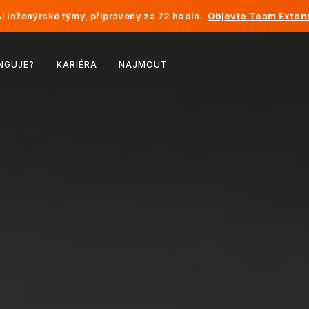
I inženýrské týmy, připraveny za 72 hodin.
Objevte Team Exten
Belgie
NGUJE?
KARIÉRA
NAJMOUT
Francie
Irsko
Nizozemsko
Švýcarsko
Spojené státy
Bosna a Hercegovina
Estonsko
Lotyšsko
Moldavsko