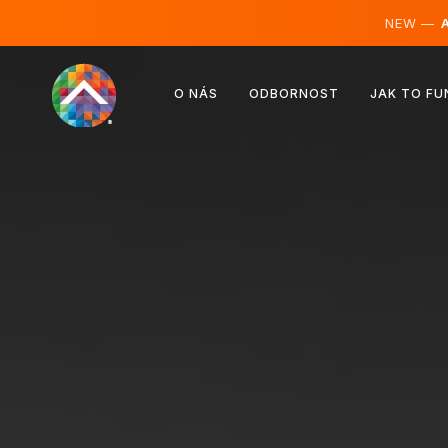
NEW —
A
Rakousko
O NÁS
ODBORNOST
JAK TO FU
Finsko
Island
Lucembursko
Švédsko
Spojené království
Albánie
Česko
Maďarsko
Severní Makedonie