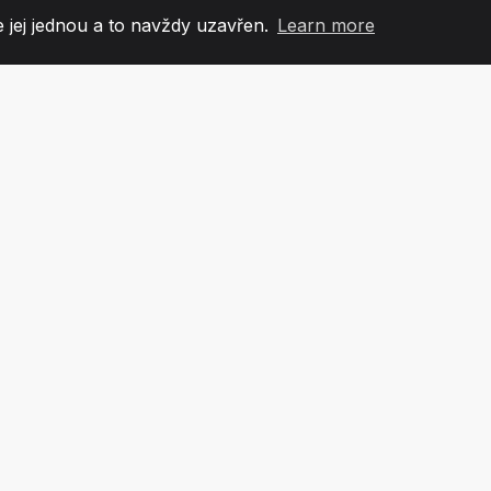
 jej jednou a to navždy uzavřen.
Learn more
60
+36
7
OVÉ TÝMU
COUNTRIES
KANCEL