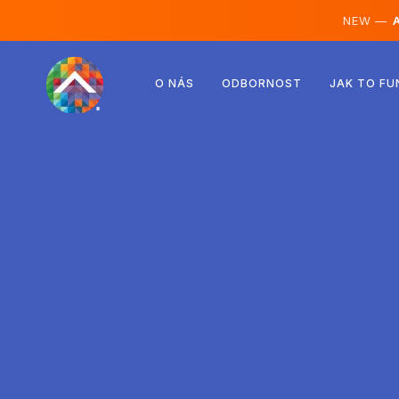
NEW —
A
Rakousko
O NÁS
ODBORNOST
JAK TO FU
Finsko
Island
Lucembursko
Švédsko
Spojené království
Albánie
Česko
Maďarsko
Severní Makedonie