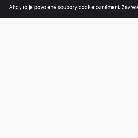
Ahoj, to je povolené soubory cookie oznámení. Zavřete
2008
+
ESTABLISHED
VÁŠNIVÍ ČLEN