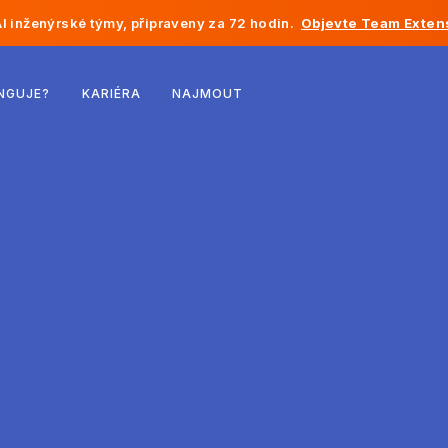
I inženýrské týmy, připraveny za 72 hodin.
Objevte Team Exten
Belgie
NGUJE?
KARIÉRA
NAJMOUT
Francie
Irsko
Nizozemsko
Švýcarsko
Spojené státy
Bosna a Hercegovina
Estonsko
Lotyšsko
Moldavsko