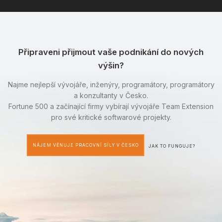
Připraveni přijmout vaše podnikání do nových
výšin?
Najme nejlepší vývojáře, inženýry, programátory, programátory
a konzultanty v Česko.
Fortune 500 a začínající firmy vybírají vývojáře Team Extension
pro své kritické softwarové projekty.
NÁJEM VĚNUJE PRACOVNÍ SÍLY V ČESKO
JAK TO FUNGUJE?