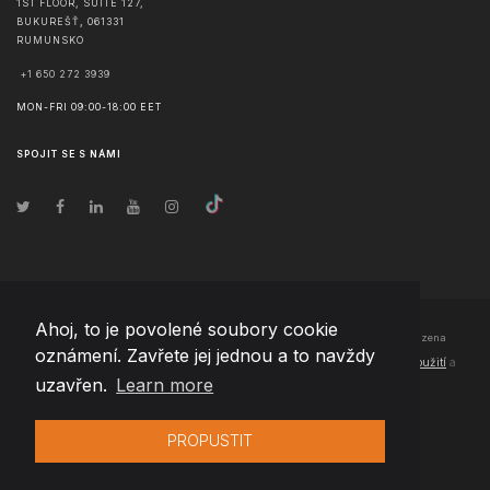
1ST FLOOR, SUITE 127,
BUKUREŠŤ
,
061331
RUMUNSKO
+1 650 272 3939
MON-FRI 09:00-18:00 EET
SPOJIT SE S NÁMI
Ahoj, to je povolené soubory cookie
© Copyright
2026
Team Extension Czech Republic
- Všechna práva vyhrazena
oznámení. Zavřete jej jednou a to navždy
Changelog
● Používáním těchto stránek souhlasíte s našimi
Podmínky použití
a
uzavřen.
Learn more
Politika soukromí
PROPUSTIT