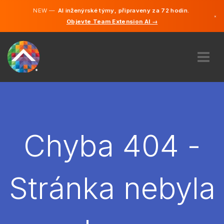
NEW —
AI inženýrské týmy, připraveny za 72 hodin.
×
Objevte Team Extension AI →
čeština
Němčina
Angličtina
O NÁS
ODBORNOST
JAK TO FUNGUJE?
KARIÉRA
Chyba 404 -
NAJMOUT
ČESKO
Stránka nebyla
CS
ZAČÍT