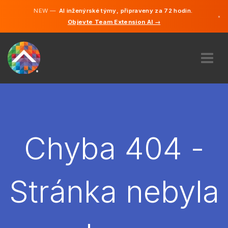
NEW —
AI inženýrské týmy, připraveny za 72 hodin.
×
Objevte Team Extension AI →
čeština
Němčina
Angličtina
O NÁS
ODBORNOST
JAK TO FUNGUJE?
KARIÉRA
Chyba 404 -
NAJMOUT
ČESKO
Stránka nebyla
CS
ZAČÍT