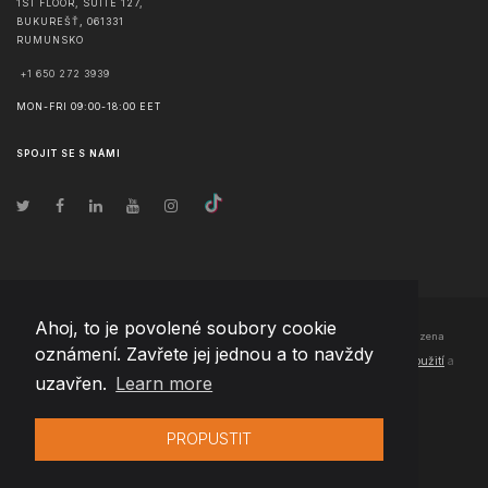
1ST FLOOR, SUITE 127,
BUKUREŠŤ
,
061331
RUMUNSKO
+1 650 272 3939
MON-FRI 09:00-18:00 EET
SPOJIT SE S NÁMI
Ahoj, to je povolené soubory cookie
© Copyright
2026
Team Extension Czech Republic
- Všechna práva vyhrazena
oznámení. Zavřete jej jednou a to navždy
Changelog
● Používáním těchto stránek souhlasíte s našimi
Podmínky použití
a
uzavřen.
Learn more
Politika soukromí
PROPUSTIT