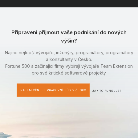
Připraveni přijmout vaše podnikání do nových
výšin?
Najme nejlepší vývojáře, inženýry, programátory, programátory
a konzultanty v Česko.
Fortune 500 a začínající firmy vybírají vývojáře Team Extension
pro své kritické softwarové projekty.
NÁJEM VĚNUJE PRACOVNÍ SÍLY V ČESKO
JAK TO FUNGUJE?