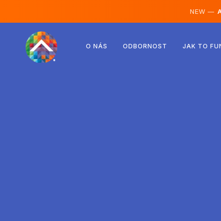
NEW —
A
Rakousko
O NÁS
ODBORNOST
JAK TO FU
Finsko
Island
Lucembursko
Švédsko
Spojené království
Albánie
Česko
Maďarsko
Severní Makedonie