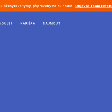
I inženýrské týmy, připraveny za 72 hodin.
Objevte Team Exten
Belgie
NGUJE?
KARIÉRA
NAJMOUT
Francie
Irsko
Nizozemsko
Švýcarsko
Spojené státy
Bosna a Hercegovina
Estonsko
Lotyšsko
Moldavsko