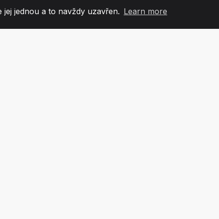
 jej jednou a to navždy uzavřen.
Learn more
60
+36
7
OVÉ TÝMU
COUNTRIES
KANCEL