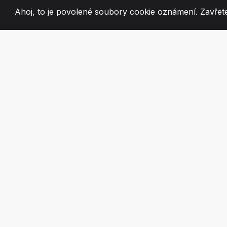
Ahoj, to je povolené soubory cookie oznámení. Zavřete
2008
+
ESTABLISHED
VÁŠNIVÍ ČLEN