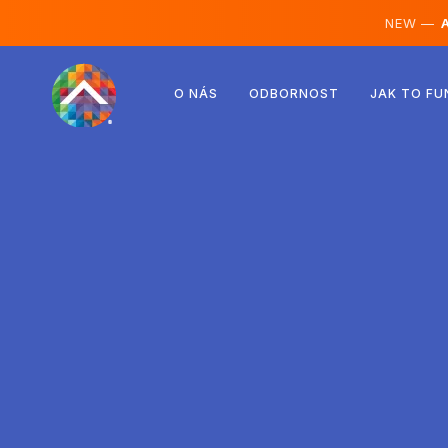
NEW —
A
Rakousko
O NÁS
ODBORNOST
JAK TO FU
Finsko
Island
Lucembursko
Švédsko
Spojené království
Albánie
Česko
Maďarsko
Severní Makedonie