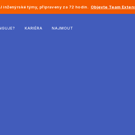
I inženýrské týmy, připraveny za 72 hodin.
Objevte Team Exten
Belgie
NGUJE?
KARIÉRA
NAJMOUT
Francie
Irsko
Nizozemsko
Švýcarsko
Spojené státy
Bosna a Hercegovina
Estonsko
Lotyšsko
Moldavsko