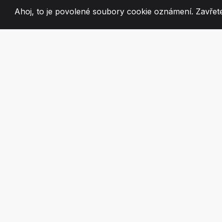
Ahoj, to je povolené soubory cookie oznámení. Zavřete
2008
+
ESTABLISHED
VÁŠNIVÍ ČLEN