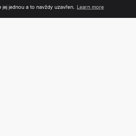
 jej jednou a to navždy uzavřen.
Learn more
60
+36
7
OVÉ TÝMU
COUNTRIES
KANCEL