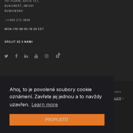
1ST FLOOR, SUITE 127,
BUKUREŠŤ
,
061331
RUMUNSKO
+1 650 272 3939
MON-FRI 09:00-18:00 EET
SPOJIT SE S NÁMI
Ahoj, to je povolené soubory cookie
© Copyright
2026
Team Extension Czech Republic
- Všechna práva vyhrazena
oznámení. Zavřete jej jednou a to navždy
Changelog
● Používáním těchto stránek souhlasíte s našimi
Podmínky použití
a
uzavřen.
Learn more
Politika soukromí
PROPUSTIT