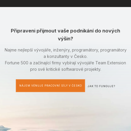
Připraveni přijmout vaše podnikání do nových
výšin?
Najme nejlepší vývojáře, inženýry, programátory, programátory
a konzultanty v Česko.
Fortune 500 a začínající firmy vybírají vývojáře Team Extension
pro své kritické softwarové projekty.
NÁJEM VĚNUJE PRACOVNÍ SÍLY V ČESKO
JAK TO FUNGUJE?