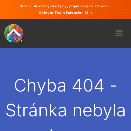
NEW —
AI inženýrské týmy, připraveny za 72 hodin.
×
Objevte Team Extension AI →
čeština
Němčina
Angličtina
O NÁS
ODBORNOST
JAK TO FUNGUJE?
KARIÉRA
Chyba 404 -
NAJMOUT
ČESKO
Stránka nebyla
CS
ZAČÍT