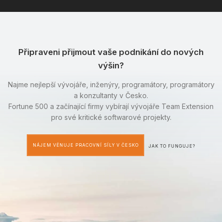
Připraveni přijmout vaše podnikání do nových
výšin?
Najme nejlepší vývojáře, inženýry, programátory, programátory
a konzultanty v Česko.
Fortune 500 a začínající firmy vybírají vývojáře Team Extension
pro své kritické softwarové projekty.
NÁJEM VĚNUJE PRACOVNÍ SÍLY V ČESKO
JAK TO FUNGUJE?