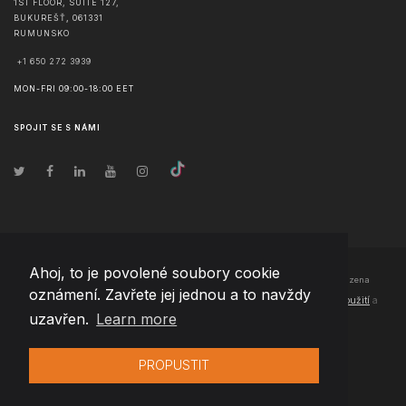
1ST FLOOR, SUITE 127,
BUKUREŠŤ
,
061331
RUMUNSKO
+1 650 272 3939
MON-FRI 09:00-18:00 EET
SPOJIT SE S NÁMI
Ahoj, to je povolené soubory cookie
© Copyright
2026
Team Extension Czech Republic
- Všechna práva vyhrazena
oznámení. Zavřete jej jednou a to navždy
Changelog
● Používáním těchto stránek souhlasíte s našimi
Podmínky použití
a
uzavřen.
Learn more
Politika soukromí
PROPUSTIT