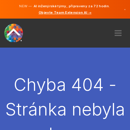
NEW —
AI inženýrské týmy, připraveny za 72 hodin.
×
Objevte Team Extension AI →
čeština
Němčina
Angličtina
O NÁS
ODBORNOST
JAK TO FUNGUJE?
KARIÉRA
Chyba 404 -
NAJMOUT
ČESKO
Stránka nebyla
CS
ZAČÍT