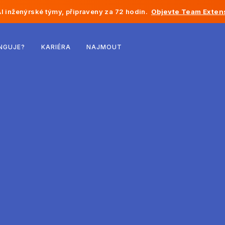
I inženýrské týmy, připraveny za 72 hodin.
Objevte Team Exten
Belgie
NGUJE?
KARIÉRA
NAJMOUT
Francie
Irsko
Nizozemsko
Švýcarsko
Spojené státy
Bosna a Hercegovina
Estonsko
Lotyšsko
Moldavsko