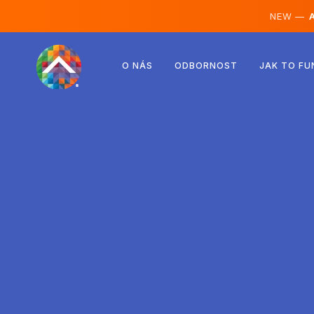
NEW —
A
Rakousko
O NÁS
ODBORNOST
JAK TO FU
Finsko
Island
Lucembursko
Švédsko
Spojené království
Albánie
Česko
Maďarsko
Severní Makedonie