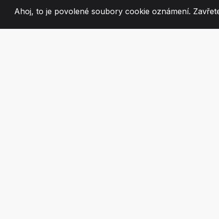
Ahoj, to je povolené soubory cookie oznámení. Zavřete
2008
+
ESTABLISHED
VÁŠNIVÍ ČLEN