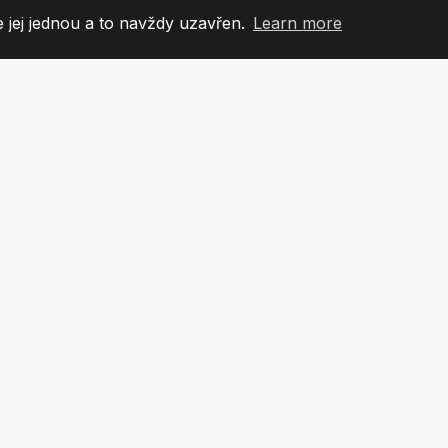
 jej jednou a to navždy uzavřen.
Learn more
60
+36
7
OVÉ TÝMU
COUNTRIES
KANCEL