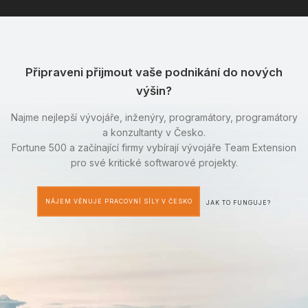
Připraveni přijmout vaše podnikání do nových
výšin?
Najme nejlepší vývojáře, inženýry, programátory, programátory
a konzultanty v Česko.
Fortune 500 a začínající firmy vybírají vývojáře Team Extension
pro své kritické softwarové projekty.
NÁJEM VĚNUJE PRACOVNÍ SÍLY V ČESKO
JAK TO FUNGUJE?