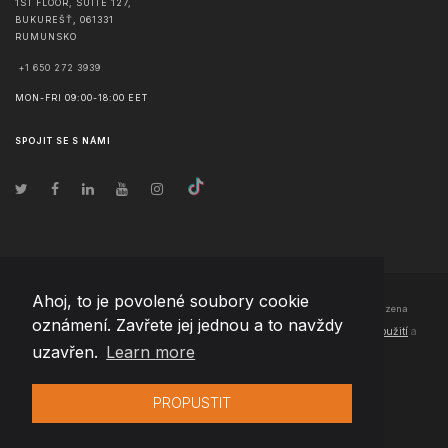
1ST FLOOR, SUITE 127,
BUKUREŠŤ
,
061331
RUMUNSKO
+1 650 272 3939
MON-FRI 09:00-18:00 EET
SPOJIT SE S NÁMI
Ahoj, to je povolené soubory cookie
© Copyright
2026
Team Extension Czech Republic
- Všechna práva vyhrazena
oznámení. Zavřete jej jednou a to navždy
Changelog
● Používáním těchto stránek souhlasíte s našimi
Podmínky použití
a
uzavřen.
Learn more
Politika soukromí
PROPUSTIT