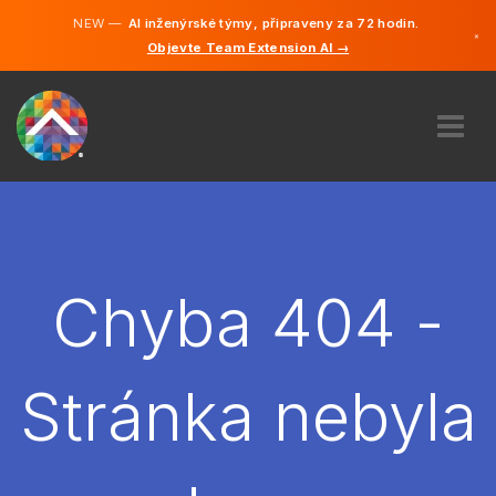
NEW —
AI inženýrské týmy, připraveny za 72 hodin.
×
Objevte Team Extension AI →
čeština
Němčina
Angličtina
O NÁS
ODBORNOST
JAK TO FUNGUJE?
KARIÉRA
Chyba 404 -
NAJMOUT
ČESKO
Stránka nebyla
CS
ZAČÍT