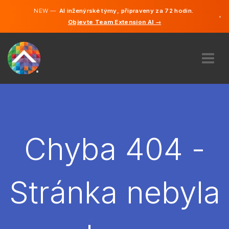
NEW —
AI inženýrské týmy, připraveny za 72 hodin.
×
Objevte Team Extension AI →
čeština
Němčina
Angličtina
O NÁS
ODBORNOST
JAK TO FUNGUJE?
KARIÉRA
Chyba 404 -
NAJMOUT
ČESKO
Stránka nebyla
CS
ZAČÍT