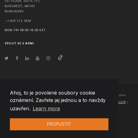
1ST FLOOR, SUITE 127,
BUKUREŠŤ
,
061331
RUMUNSKO
+1 650 272 3939
MON-FRI 09:00-18:00 EET
SPOJIT SE S NÁMI
Ahoj, to je povolené soubory cookie
© Copyright
2026
Team Extension Czech Republic
- Všechna práva vyhrazena
oznámení. Zavřete jej jednou a to navždy
Changelog
● Používáním těchto stránek souhlasíte s našimi
Podmínky použití
a
uzavřen.
Learn more
Politika soukromí
PROPUSTIT