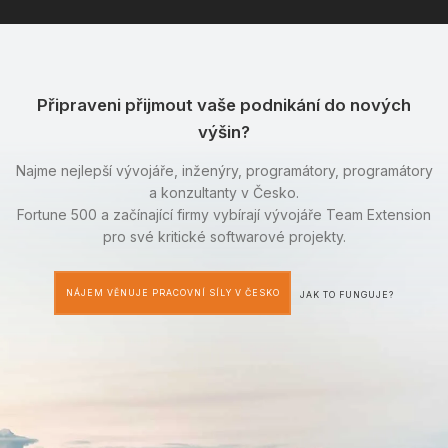
Připraveni přijmout vaše podnikání do nových
výšin?
Najme nejlepší vývojáře, inženýry, programátory, programátory
a konzultanty v Česko.
Fortune 500 a začínající firmy vybírají vývojáře Team Extension
pro své kritické softwarové projekty.
NÁJEM VĚNUJE PRACOVNÍ SÍLY V ČESKO
JAK TO FUNGUJE?