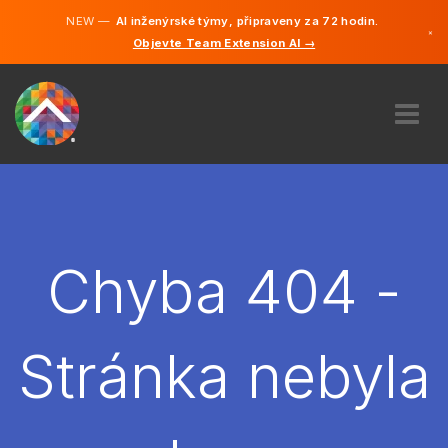
NEW —
AI inženýrské týmy, připraveny za 72 hodin.
×
Objevte Team Extension AI →
čeština
Němčina
Angličtina
O NÁS
ODBORNOST
JAK TO FUNGUJE?
KARIÉRA
Chyba 404 -
NAJMOUT
ČESKO
Stránka nebyla
CS
ZAČÍT