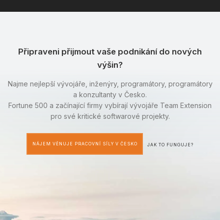
Připraveni přijmout vaše podnikání do nových
výšin?
Najme nejlepší vývojáře, inženýry, programátory, programátory
a konzultanty v Česko.
Fortune 500 a začínající firmy vybírají vývojáře Team Extension
pro své kritické softwarové projekty.
NÁJEM VĚNUJE PRACOVNÍ SÍLY V ČESKO
JAK TO FUNGUJE?