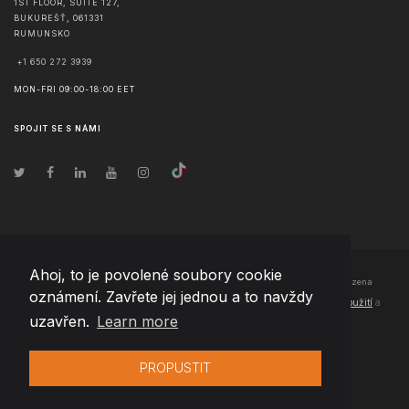
1ST FLOOR, SUITE 127,
BUKUREŠŤ
,
061331
RUMUNSKO
+1 650 272 3939
MON-FRI 09:00-18:00 EET
SPOJIT SE S NÁMI
Ahoj, to je povolené soubory cookie
© Copyright
2026
Team Extension Czech Republic
- Všechna práva vyhrazena
oznámení. Zavřete jej jednou a to navždy
Changelog
● Používáním těchto stránek souhlasíte s našimi
Podmínky použití
a
uzavřen.
Learn more
Politika soukromí
PROPUSTIT