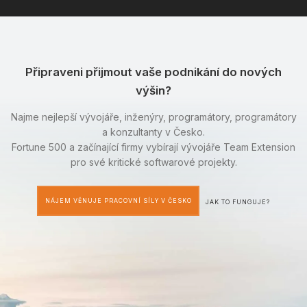
Připraveni přijmout vaše podnikání do nových
výšin?
Najme nejlepší vývojáře, inženýry, programátory, programátory
a konzultanty v Česko.
Fortune 500 a začínající firmy vybírají vývojáře Team Extension
pro své kritické softwarové projekty.
NÁJEM VĚNUJE PRACOVNÍ SÍLY V ČESKO
JAK TO FUNGUJE?