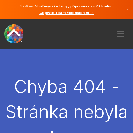
NEW —
AI inženýrské týmy, připraveny za 72 hodin.
×
Objevte Team Extension AI →
čeština
Němčina
Angličtina
O NÁS
ODBORNOST
JAK TO FUNGUJE?
KARIÉRA
Chyba 404 -
NAJMOUT
ČESKO
Stránka nebyla
CS
ZAČÍT