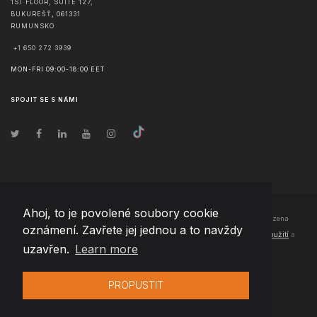
1ST FLOOR, SUITE 127,
BUKUREŠŤ
,
061331
RUMUNSKO
+1 650 272 3939
MON-FRI 09:00-18:00 EET
SPOJIT SE S NÁMI
Ahoj, to je povolené soubory cookie
© Copyright
2026
Team Extension Czech Republic
- Všechna práva vyhrazena
oznámení. Zavřete jej jednou a to navždy
Changelog
● Používáním těchto stránek souhlasíte s našimi
Podmínky použití
a
uzavřen.
Learn more
Politika soukromí
PROPUSTIT