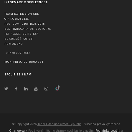
INFORMACE O SPOLEČNOSTI
TEAM EXTENSION SRL
CIF RO35062448
REG. COM. J40/11836/2015
BLD TIMIȘOARA 26, SECTOR 6,
1ST FLOOR, SUITE 127,
BUKUREŠŤ
,
061331
RUMUNSKO
+1 650 272 3939
MON-FRI 09:00-18:00 EET
SPOJIT SE S NÁMI
© Copyright
2026
Team Extension Czech Republic
- Všechna práva vyhrazena
Changelog
● Používáním těchto stránek souhlasíte s našimi
Podmínky použití
a