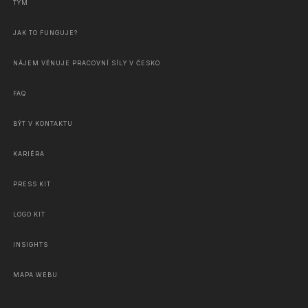
TÝM
JAK TO FUNGUJE?
NÁJEM VĚNUJE PRACOVNÍ SÍLY V ČESKO
FAQ
BÝT V KONTAKTU
KARIÉRA
PRESS KIT
LOGO KIT
INSIGHTS
MAPA WEBU