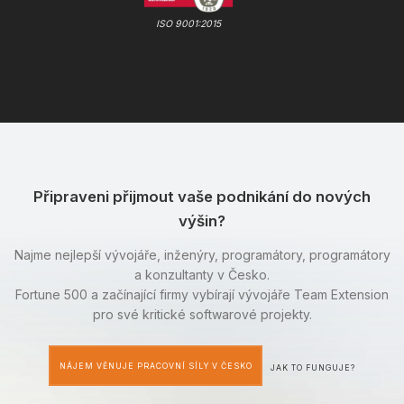
ISO 9001:2015
Připraveni přijmout vaše podnikání do nových
výšin?
Najme nejlepší vývojáře, inženýry, programátory, programátory
a konzultanty v Česko.
Fortune 500 a začínající firmy vybírají vývojáře Team Extension
pro své kritické softwarové projekty.
NÁJEM VĚNUJE PRACOVNÍ SÍLY V ČESKO
JAK TO FUNGUJE?