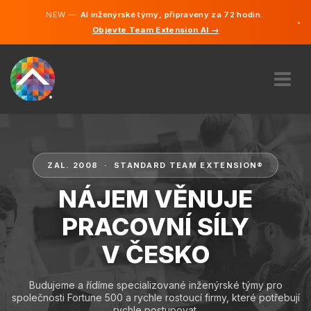
NEW —
AI inženýrské týmy, připraveny za 72 hodin.
×
Objevte Team Extension AI →
čeština
Němčina
Angličtin
O NÁS
ODBORNOST
JAK TO FUNGUJE?
ZAL. 2008 · STANDARD TEAM EXTENSION®
KARIÉRA
NÁJEM VĚNUJE
NAJMOUT
PRACOVNÍ SÍLY
ČESKO
V ČESKO
CS
ZAČÍT
Budujeme a řídíme specializované inženýrské týmy pro
společnosti Fortune 500 a rychle rostoucí firmy, které potřebují
rychle postupovat.