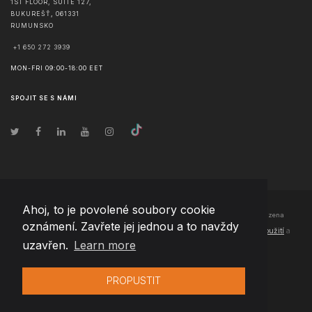
1ST FLOOR, SUITE 127,
BUKUREŠŤ
,
061331
RUMUNSKO
+1 650 272 3939
MON-FRI 09:00-18:00 EET
SPOJIT SE S NÁMI
Ahoj, to je povolené soubory cookie
© Copyright
2026
Team Extension Czech Republic
- Všechna práva vyhrazena
oznámení. Zavřete jej jednou a to navždy
Changelog
● Používáním těchto stránek souhlasíte s našimi
Podmínky použití
a
uzavřen.
Learn more
Politika soukromí
PROPUSTIT