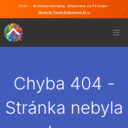
NEW —
AI inženýrské týmy, připraveny za 72 hodin.
×
Objevte Team Extension AI →
čeština
Němčina
Angličtina
O NÁS
ODBORNOST
JAK TO FUNGUJE?
KARIÉRA
Chyba 404 -
NAJMOUT
ČESKO
Stránka nebyla
CS
ZAČÍT