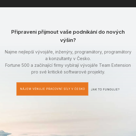
Připraveni přijmout vaše podnikání do nových
výšin?
Najme nejlepší vývojáře, inženýry, programátory, programátory
a konzultanty v Česko.
Fortune 500 a začínající firmy vybírají vývojáře Team Extension
pro své kritické softwarové projekty.
NÁJEM VĚNUJE PRACOVNÍ SÍLY V ČESKO
JAK TO FUNGUJE?