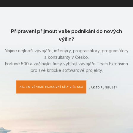
Připraveni přijmout vaše podnikání do nových
výšin?
Najme nejlepší vývojáře, inženýry, programátory, programátory
a konzultanty v Česko.
Fortune 500 a začínající firmy vybírají vývojáře Team Extension
pro své kritické softwarové projekty.
NÁJEM VĚNUJE PRACOVNÍ SÍLY V ČESKO
JAK TO FUNGUJE?