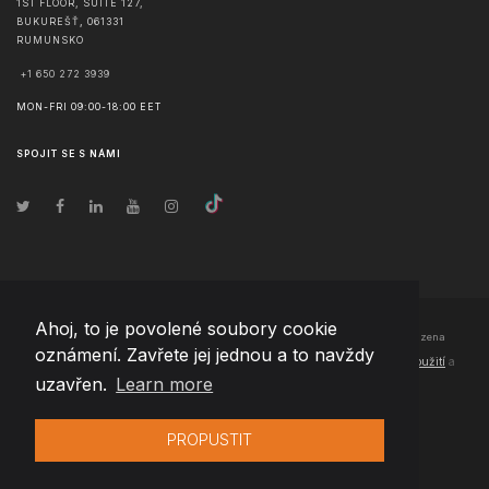
1ST FLOOR, SUITE 127,
BUKUREŠŤ
,
061331
RUMUNSKO
+1 650 272 3939
MON-FRI 09:00-18:00 EET
SPOJIT SE S NÁMI
Ahoj, to je povolené soubory cookie
© Copyright
2026
Team Extension Czech Republic
- Všechna práva vyhrazena
oznámení. Zavřete jej jednou a to navždy
Changelog
● Používáním těchto stránek souhlasíte s našimi
Podmínky použití
a
uzavřen.
Learn more
Politika soukromí
PROPUSTIT