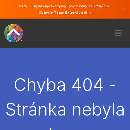
NEW —
AI inženýrské týmy, připraveny za 72 hodin.
×
Objevte Team Extension AI →
čeština
Němčina
Angličtina
O NÁS
ODBORNOST
JAK TO FUNGUJE?
KARIÉRA
Chyba 404 -
NAJMOUT
ČESKO
Stránka nebyla
CS
ZAČÍT