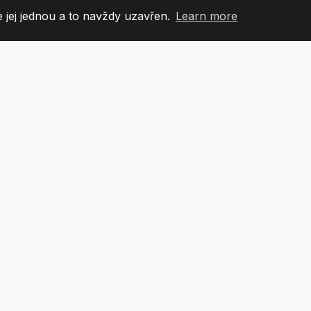
 jej jednou a to navždy uzavřen.
Learn more
60
+36
7
OVÉ TÝMU
COUNTRIES
KANCEL