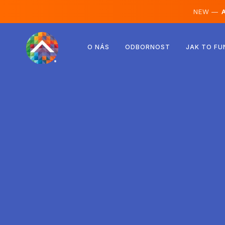
NEW —
A
Rakousko
O NÁS
ODBORNOST
JAK TO FU
Finsko
Island
Lucembursko
Švédsko
Spojené království
Albánie
Česko
Maďarsko
Severní Makedonie