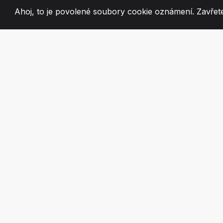
Ahoj, to je povolené soubory cookie oznámení. Zavřete
2008
+
ESTABLISHED
VÁŠNIVÍ ČLEN