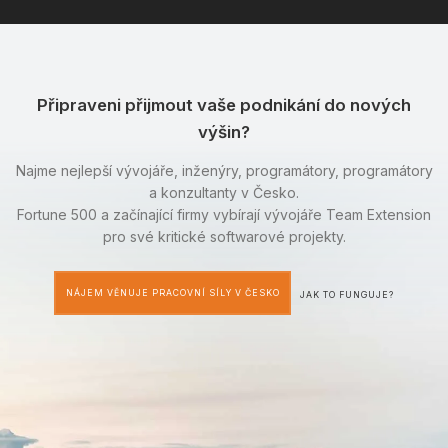
Připraveni přijmout vaše podnikání do nových
výšin?
Najme nejlepší vývojáře, inženýry, programátory, programátory
a konzultanty v Česko.
Fortune 500 a začínající firmy vybírají vývojáře Team Extension
pro své kritické softwarové projekty.
NÁJEM VĚNUJE PRACOVNÍ SÍLY V ČESKO
JAK TO FUNGUJE?