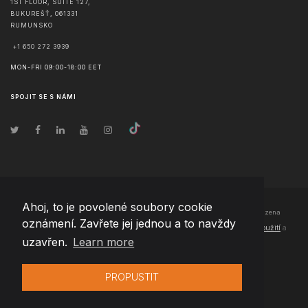
1ST FLOOR, SUITE 127,
BUKUREŠŤ
,
061331
RUMUNSKO
+1 650 272 3939
MON-FRI 09:00-18:00 EET
SPOJIT SE S NÁMI
Ahoj, to je povolené soubory cookie
© Copyright
2026
Team Extension Czech Republic
- Všechna práva vyhrazena
oznámení. Zavřete jej jednou a to navždy
Changelog
● Používáním těchto stránek souhlasíte s našimi
Podmínky použití
a
uzavřen.
Learn more
Politika soukromí
PROPUSTIT