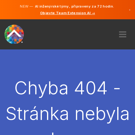
NEW —
AI inženýrské týmy, připraveny za 72 hodin.
×
Objevte Team Extension AI →
čeština
Němčina
Angličtina
O NÁS
ODBORNOST
JAK TO FUNGUJE?
KARIÉRA
Chyba 404 -
NAJMOUT
ČESKO
Stránka nebyla
CS
ZAČÍT