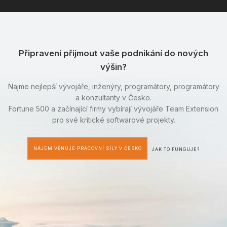
Připraveni přijmout vaše podnikání do nových
výšin?
Najme nejlepší vývojáře, inženýry, programátory, programátory
a konzultanty v Česko.
Fortune 500 a začínající firmy vybírají vývojáře Team Extension
pro své kritické softwarové projekty.
NÁJEM VĚNUJE PRACOVNÍ SÍLY V ČESKO
JAK TO FUNGUJE?