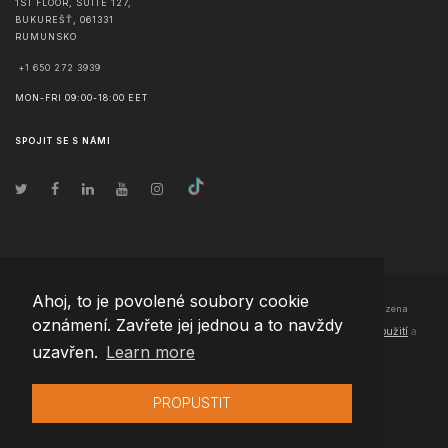
1ST FLOOR, SUITE 127,
BUKUREŠŤ
,
061331
RUMUNSKO
+1 650 272 3939
MON-FRI 09:00-18:00 EET
SPOJIT SE S NÁMI
Ahoj, to je povolené soubory cookie
© Copyright
2026
Team Extension Czech Republic
- Všechna práva vyhrazena
oznámení. Zavřete jej jednou a to navždy
Changelog
● Používáním těchto stránek souhlasíte s našimi
Podmínky použití
a
uzavřen.
Learn more
Politika soukromí
PROPUSTIT