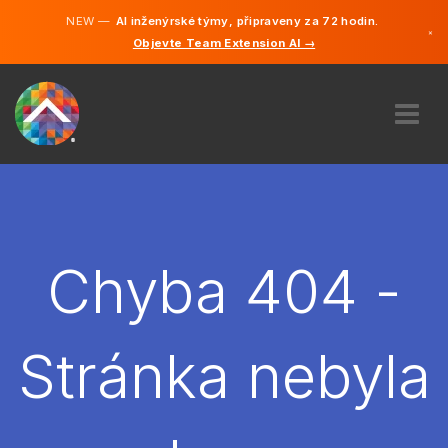
NEW —
AI inženýrské týmy, připraveny za 72 hodin.
×
Objevte Team Extension AI →
čeština
Němčina
Angličtina
O NÁS
ODBORNOST
JAK TO FUNGUJE?
KARIÉRA
Chyba 404 -
NAJMOUT
ČESKO
Stránka nebyla
CS
ZAČÍT