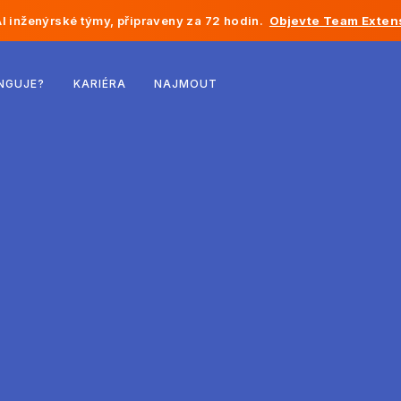
I inženýrské týmy, připraveny za 72 hodin.
Objevte Team Exten
Belgie
NGUJE?
KARIÉRA
NAJMOUT
Francie
Irsko
Nizozemsko
Švýcarsko
Spojené státy
Bosna a Hercegovina
Estonsko
Lotyšsko
Moldavsko