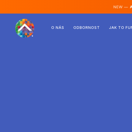
NEW —
A
Rakousko
O NÁS
ODBORNOST
JAK TO FU
Finsko
Island
Lucembursko
Švédsko
Spojené království
Albánie
Česko
Maďarsko
Severní Makedonie