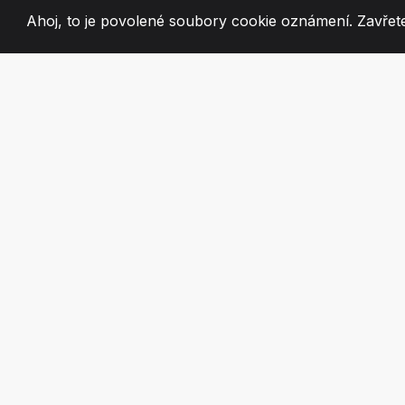
Ahoj, to je povolené soubory cookie oznámení. Zavřete
2008
+
ESTABLISHED
VÁŠNIVÍ ČLEN