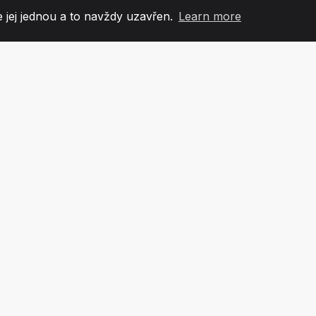
 jej jednou a to navždy uzavřen.
Learn more
60
+36
7
OVÉ TÝMU
COUNTRIES
KANCEL