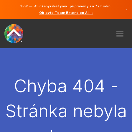
NEW —
AI inženýrské týmy, připraveny za 72 hodin.
×
Objevte Team Extension AI →
čeština
Němčina
Angličtina
O NÁS
ODBORNOST
JAK TO FUNGUJE?
KARIÉRA
Chyba 404 -
NAJMOUT
ČESKO
Stránka nebyla
CS
ZAČÍT