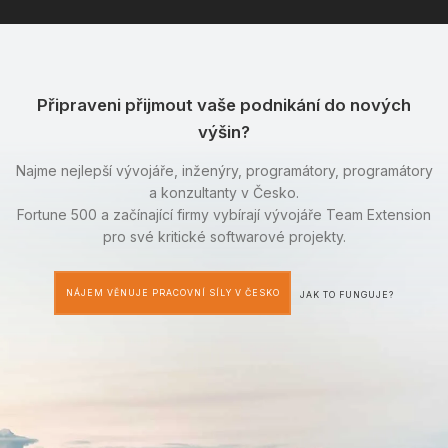
Připraveni přijmout vaše podnikání do nových
výšin?
Najme nejlepší vývojáře, inženýry, programátory, programátory
a konzultanty v Česko.
Fortune 500 a začínající firmy vybírají vývojáře Team Extension
pro své kritické softwarové projekty.
NÁJEM VĚNUJE PRACOVNÍ SÍLY V ČESKO
JAK TO FUNGUJE?