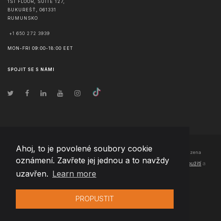
1ST FLOOR, SUITE 127,
BUKUREŠŤ
,
061331
RUMUNSKO
+1 650 272 3939
MON-FRI 09:00-18:00 EET
SPOJIT SE S NÁMI
Ahoj, to je povolené soubory cookie
© Copyright
2026
Team Extension Czech Republic
- Všechna práva vyhrazena
oznámení. Zavřete jej jednou a to navždy
Changelog
● Používáním těchto stránek souhlasíte s našimi
Podmínky použití
a
uzavřen.
Learn more
Politika soukromí
PROPUSTIT