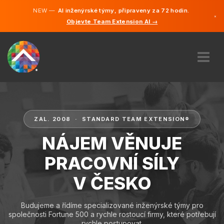
NEW —
AI inženýrské týmy, připraveny za 72 hodin.
×
Objevte Team Extension AI →
čeština
Němčina
Angličtin
O NÁS
ODBORNOST
JAK TO FUNGUJE?
ZAL. 2008 · STANDARD TEAM EXTENSION®
KARIÉRA
NÁJEM VĚNUJE
NAJMOUT
PRACOVNÍ SÍLY
ČESKO
V ČESKO
CS
ZAČÍT
Budujeme a řídíme specializované inženýrské týmy pro
společnosti Fortune 500 a rychle rostoucí firmy, které potřebují
rychle postupovat.