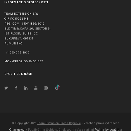
INFORMACE O SPOLEČNOSTI
TEAM EXTENSION SRL
CIF RO35062448
REG. COM. J40/11836/2015
BLD TIMIȘOARA 26, SECTOR 6,
1ST FLOOR, SUITE 127,
BUKUREŠŤ
,
061331
RUMUNSKO
+1 650 272 3939
MON-FRI 09:00-18:00 EET
SPOJIT SE S NÁMI
© Copyright
2026
Team Extension Czech Republic
- Všechna práva vyhrazena
Changelog
● Používáním těchto stránek souhlasíte s našimi
Podmínky použití
a