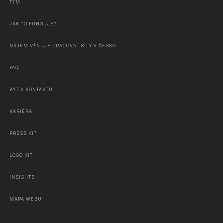
TÝM
JAK TO FUNGUJE?
NÁJEM VĚNUJE PRACOVNÍ SÍLY V ČESKO
FAQ
BÝT V KONTAKTU
KARIÉRA
PRESS KIT
LOGO KIT
INSIGHTS
MAPA WEBU