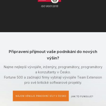
ISO 9001:2015
Připraveni přijmout vaše podnikání do nových
výšin?
Najme nejlepší vývojáře, inženýry, programátory, programátory
a konzultanty v Česko.
Fortune 500 a začínající firmy vybírají vývojáře Team Extension
pro své kritické softwarové projekty.
NÁJEM VĚNUJE PRACOVNÍ SÍLY V ČESKO
JAK TO FUNGUJE?