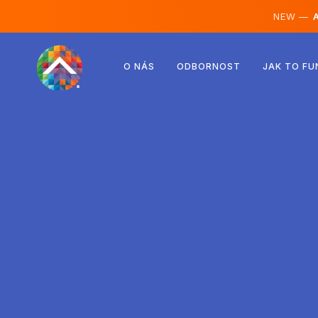
NEW —
A
Rakousko
O NÁS
ODBORNOST
JAK TO FU
Finsko
Island
Lucembursko
Švédsko
Spojené království
Albánie
Česko
Maďarsko
Severní Makedonie