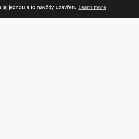
 jej jednou a to navždy uzavřen.
Learn more
60
+36
7
OVÉ TÝMU
COUNTRIES
KANCEL