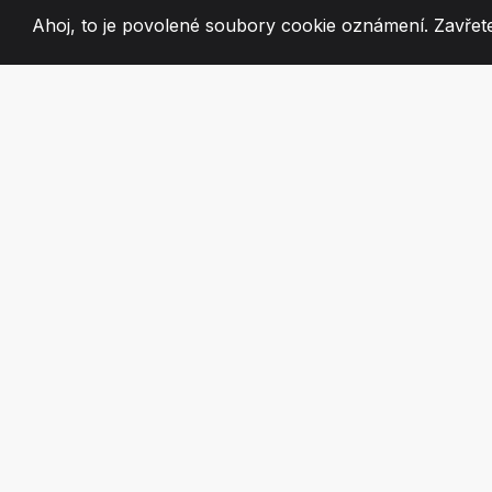
Ahoj, to je povolené soubory cookie oznámení. Zavřete
2008
+
ESTABLISHED
VÁŠNIVÍ ČLEN