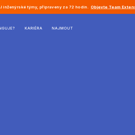
I inženýrské týmy, připraveny za 72 hodin.
Objevte Team Exten
Belgie
NGUJE?
KARIÉRA
NAJMOUT
Francie
Irsko
Nizozemsko
Švýcarsko
Spojené státy
Bosna a Hercegovina
Estonsko
Lotyšsko
Moldavsko