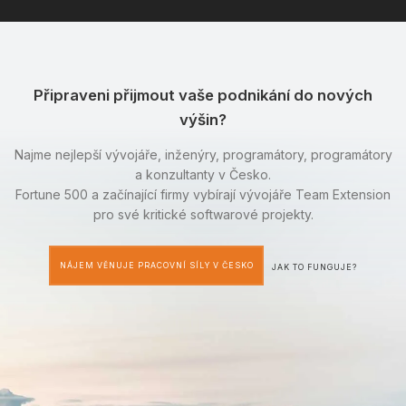
Připraveni přijmout vaše podnikání do nových
výšin?
Najme nejlepší vývojáře, inženýry, programátory, programátory
a konzultanty v Česko.
Fortune 500 a začínající firmy vybírají vývojáře Team Extension
pro své kritické softwarové projekty.
NÁJEM VĚNUJE PRACOVNÍ SÍLY V ČESKO
JAK TO FUNGUJE?