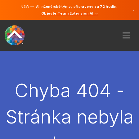
NEW —
AI inženýrské týmy, připraveny za 72 hodin.
×
Objevte Team Extension AI →
čeština
Němčina
Angličtina
O NÁS
ODBORNOST
JAK TO FUNGUJE?
KARIÉRA
Chyba 404 -
NAJMOUT
ČESKO
Stránka nebyla
CS
ZAČÍT