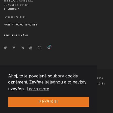
1ST FLOOR, SUITE 127,
BUKUREŠŤ
,
061331
RUMUNSKO
+1 650 272 3939
MON-FRI 09:00-18:00 EET
SPOJIT SE S NÁMI
Ahoj, to je povolené soubory cookie
© Copyright
2026
Team Extension Czech Republic
- Všechna práva vyhrazena
oznámení. Zavřete jej jednou a to navždy
Changelog
● Používáním těchto stránek souhlasíte s našimi
Podmínky použití
a
uzavřen.
Learn more
Politika soukromí
PROPUSTIT