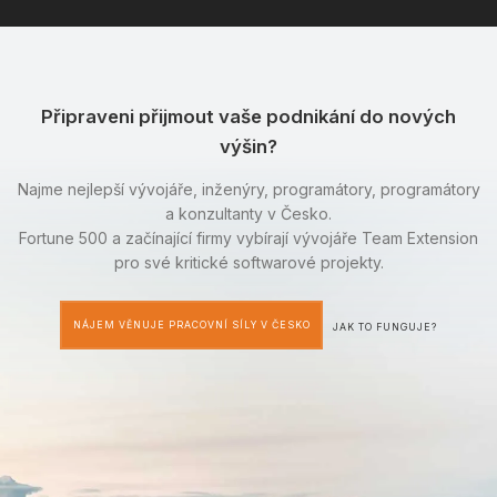
Připraveni přijmout vaše podnikání do nových
výšin?
Najme nejlepší vývojáře, inženýry, programátory, programátory
a konzultanty v Česko.
Fortune 500 a začínající firmy vybírají vývojáře Team Extension
pro své kritické softwarové projekty.
NÁJEM VĚNUJE PRACOVNÍ SÍLY V ČESKO
JAK TO FUNGUJE?