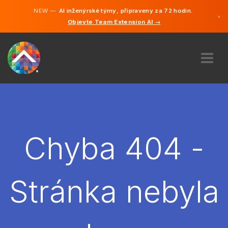
NEW —
AI inženýrské týmy, připraveny za 72 hodin.
×
Objevte Team Extension AI →
čeština
Němčina
Angličtina
O NÁS
ODBORNOST
JAK TO FUNGUJE?
KARIÉRA
Chyba 404 -
NAJMOUT
ČESKO
Stránka nebyla
CS
ZAČÍT