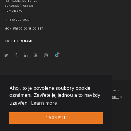
1ST FLOOR, SUITE 127,
BUKUREŠŤ
,
061331
RUMUNSKO
+1 650 272 3939
MON-FRI 09:00-18:00 EET
SPOJIT SE S NÁMI
Ahoj, to je povolené soubory cookie
© Copyright
2026
Team Extension Czech Republic
- Všechna práva vyhrazena
oznámení. Zavřete jej jednou a to navždy
Changelog
● Používáním těchto stránek souhlasíte s našimi
Podmínky použití
a
uzavřen.
Learn more
Politika soukromí
PROPUSTIT