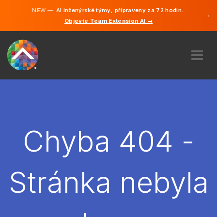
NEW —
AI inženýrské týmy, připraveny za 72 hodin.
×
Objevte Team Extension AI →
čeština
Němčina
Angličtina
O NÁS
ODBORNOST
JAK TO FUNGUJE?
KARIÉRA
Chyba 404 -
NAJMOUT
ČESKO
Stránka nebyla
CS
ZAČÍT