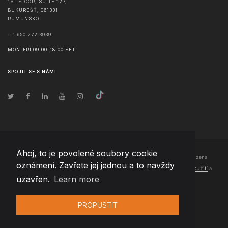
1ST FLOOR, SUITE 127,
BUKUREŠŤ
,
061331
RUMUNSKO
+1 650 272 3939
MON-FRI 09:00-18:00 EET
SPOJIT SE S NÁMI
Ahoj, to je povolené soubory cookie
© Copyright
2026
Team Extension Czech Republic
- Všechna práva vyhrazena
oznámení. Zavřete jej jednou a to navždy
Changelog
● Používáním těchto stránek souhlasíte s našimi
Podmínky použití
a
uzavřen.
Learn more
Politika soukromí
PROPUSTIT