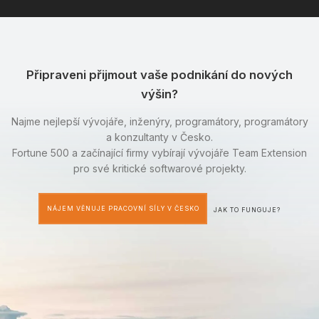
Připraveni přijmout vaše podnikání do nových
výšin?
Najme nejlepší vývojáře, inženýry, programátory, programátory
a konzultanty v Česko.
Fortune 500 a začínající firmy vybírají vývojáře Team Extension
pro své kritické softwarové projekty.
NÁJEM VĚNUJE PRACOVNÍ SÍLY V ČESKO
JAK TO FUNGUJE?