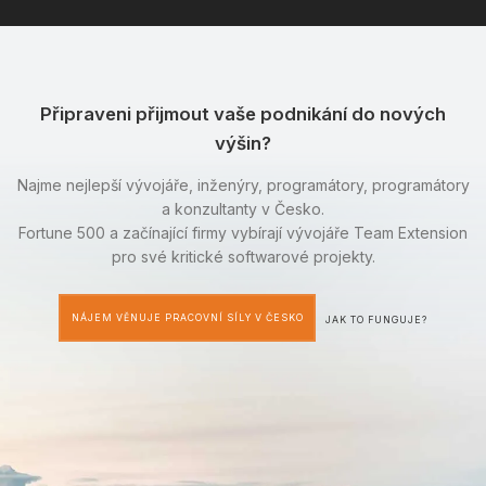
Připraveni přijmout vaše podnikání do nových
výšin?
Najme nejlepší vývojáře, inženýry, programátory, programátory
a konzultanty v Česko.
Fortune 500 a začínající firmy vybírají vývojáře Team Extension
pro své kritické softwarové projekty.
NÁJEM VĚNUJE PRACOVNÍ SÍLY V ČESKO
JAK TO FUNGUJE?