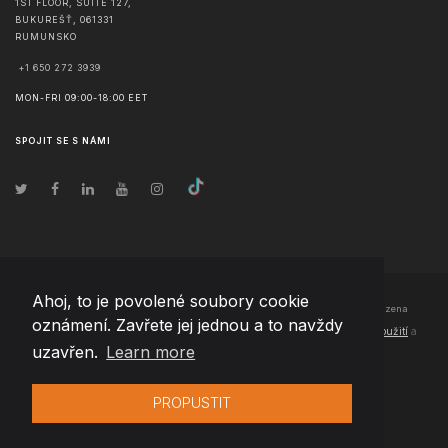
1ST FLOOR, SUITE 127,
BUKUREŠŤ
,
061331
RUMUNSKO
+1 650 272 3939
MON-FRI 09:00-18:00 EET
SPOJIT SE S NÁMI
Ahoj, to je povolené soubory cookie
© Copyright
2026
Team Extension Czech Republic
- Všechna práva vyhrazena
oznámení. Zavřete jej jednou a to navždy
Changelog
● Používáním těchto stránek souhlasíte s našimi
Podmínky použití
a
uzavřen.
Learn more
Politika soukromí
PROPUSTIT