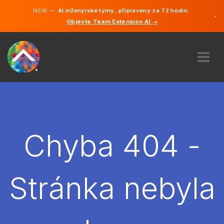
NEW —
AI inženýrské týmy, připraveny za 72 hodin.
×
Objevte Team Extension AI →
čeština
Němčina
Angličtina
O NÁS
ODBORNOST
JAK TO FUNGUJE?
KARIÉRA
Chyba 404 -
NAJMOUT
ČESKO
Stránka nebyla
CS
ZAČÍT