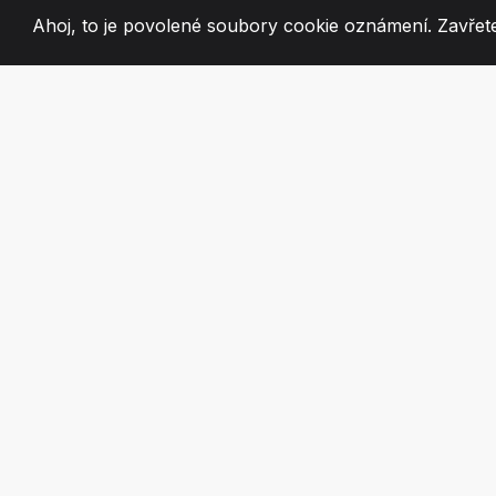
Ahoj, to je povolené soubory cookie oznámení. Zavřete
2008
+
ESTABLISHED
VÁŠNIVÍ ČLEN