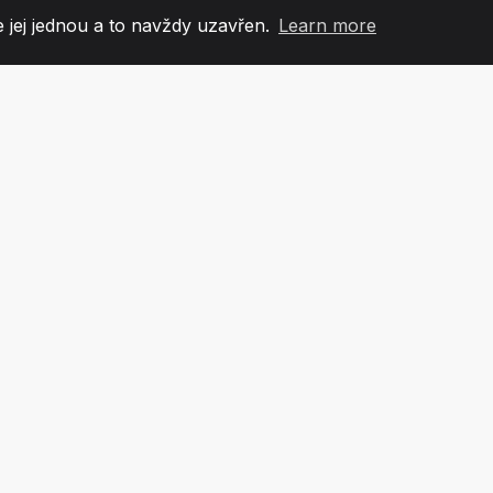
 jej jednou a to navždy uzavřen.
Learn more
60
+36
7
OVÉ TÝMU
COUNTRIES
KANCEL