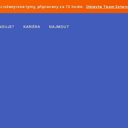
I inženýrské týmy, připraveny za 72 hodin.
Objevte Team Exten
Belgie
NGUJE?
KARIÉRA
NAJMOUT
Francie
Irsko
Nizozemsko
Švýcarsko
Spojené státy
Bosna a Hercegovina
Estonsko
Lotyšsko
Moldavsko