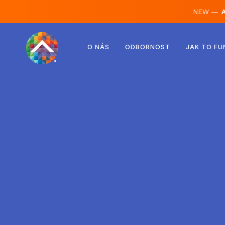
NEW —
A
Rakousko
O NÁS
ODBORNOST
JAK TO FU
Finsko
Island
Lucembursko
Švédsko
Spojené království
Albánie
Česko
Maďarsko
Severní Makedonie