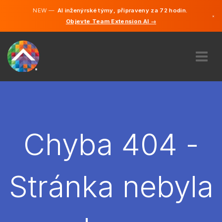
NEW —
AI inženýrské týmy, připraveny za 72 hodin.
×
Objevte Team Extension AI →
čeština
Němčina
Angličtina
O NÁS
ODBORNOST
JAK TO FUNGUJE?
KARIÉRA
Chyba 404 -
NAJMOUT
ČESKO
Stránka nebyla
CS
ZAČÍT