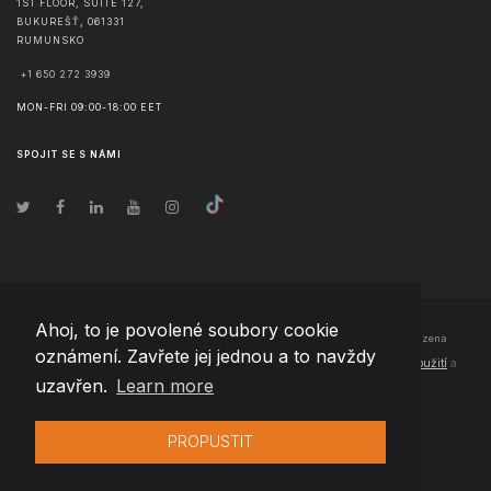
1ST FLOOR, SUITE 127,
BUKUREŠŤ
,
061331
RUMUNSKO
+1 650 272 3939
MON-FRI 09:00-18:00 EET
SPOJIT SE S NÁMI
Ahoj, to je povolené soubory cookie
© Copyright
2026
Team Extension Czech Republic
- Všechna práva vyhrazena
oznámení. Zavřete jej jednou a to navždy
Changelog
● Používáním těchto stránek souhlasíte s našimi
Podmínky použití
a
uzavřen.
Learn more
Politika soukromí
PROPUSTIT