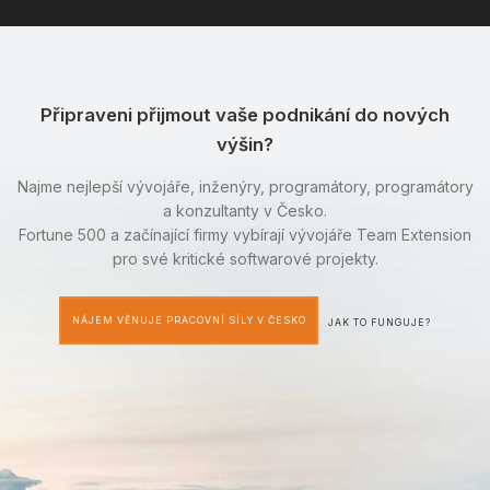
Připraveni přijmout vaše podnikání do nových
výšin?
Najme nejlepší vývojáře, inženýry, programátory, programátory
a konzultanty v Česko.
Fortune 500 a začínající firmy vybírají vývojáře Team Extension
pro své kritické softwarové projekty.
NÁJEM VĚNUJE PRACOVNÍ SÍLY V ČESKO
JAK TO FUNGUJE?