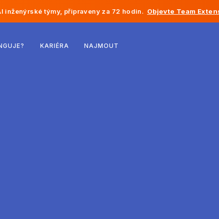
I inženýrské týmy, připraveny za 72 hodin.
Objevte Team Exten
Belgie
NGUJE?
KARIÉRA
NAJMOUT
Francie
Irsko
Nizozemsko
Švýcarsko
Spojené státy
Bosna a Hercegovina
Estonsko
Lotyšsko
Moldavsko