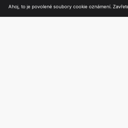
Ahoj, to je povolené soubory cookie oznámení. Zavřete
2008
+
ESTABLISHED
VÁŠNIVÍ ČLEN