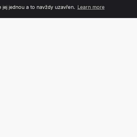
 jej jednou a to navždy uzavřen.
Learn more
60
+36
7
OVÉ TÝMU
COUNTRIES
KANCEL