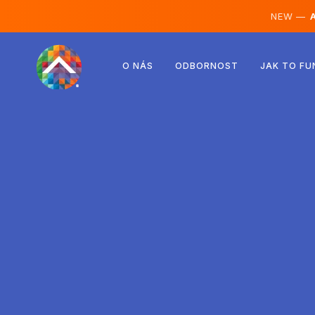
NEW —
A
Rakousko
O NÁS
ODBORNOST
JAK TO FU
Finsko
Island
Lucembursko
Švédsko
Spojené království
Albánie
Česko
Maďarsko
Severní Makedonie