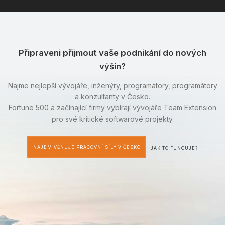
Připraveni přijmout vaše podnikání do nových
výšin?
Najme nejlepší vývojáře, inženýry, programátory, programátory
a konzultanty v Česko.
Fortune 500 a začínající firmy vybírají vývojáře Team Extension
pro své kritické softwarové projekty.
NÁJEM VĚNUJE PRACOVNÍ SÍLY V ČESKO
JAK TO FUNGUJE?