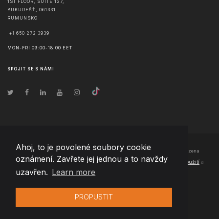
1ST FLOOR, SUITE 127,
BUKUREŠŤ
,
061331
RUMUNSKO
+1 650 272 3939
MON-FRI 09:00-18:00 EET
SPOJIT SE S NÁMI
Ahoj, to je povolené soubory cookie
© Copyright
2026
Team Extension Czech Republic
- Všechna práva vyhrazena
oznámení. Zavřete jej jednou a to navždy
Changelog
● Používáním těchto stránek souhlasíte s našimi
Podmínky použití
a
uzavřen.
Learn more
Politika soukromí
PROPUSTIT