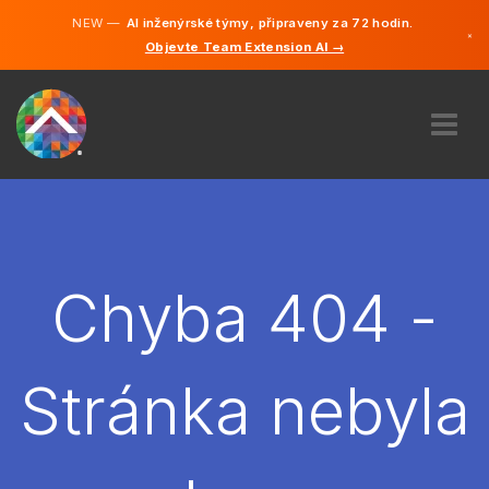
NEW —
AI inženýrské týmy, připraveny za 72 hodin.
×
Objevte Team Extension AI →
čeština
Němčina
Angličtina
O NÁS
ODBORNOST
JAK TO FUNGUJE?
KARIÉRA
Chyba 404 -
NAJMOUT
ČESKO
Stránka nebyla
CS
ZAČÍT