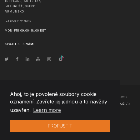
1ST FLOOR, SUITE 127,
BUKUREŠŤ
,
061331
RUMUNSKO
+1 650 272 3939
MON-FRI 09:00-18:00 EET
SPOJIT SE S NÁMI
Ahoj, to je povolené soubory cookie
© Copyright
2026
Team Extension Czech Republic
- Všechna práva vyhrazena
oznámení. Zavřete jej jednou a to navždy
Changelog
● Používáním těchto stránek souhlasíte s našimi
Podmínky použití
a
uzavřen.
Learn more
Politika soukromí
PROPUSTIT