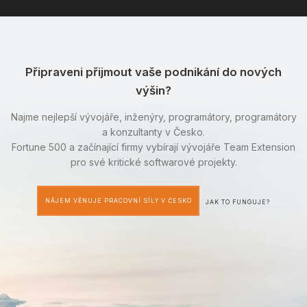
Připraveni přijmout vaše podnikání do nových
výšin?
Najme nejlepší vývojáře, inženýry, programátory, programátory
a konzultanty v Česko.
Fortune 500 a začínající firmy vybírají vývojáře Team Extension
pro své kritické softwarové projekty.
NÁJEM VĚNUJE PRACOVNÍ SÍLY V ČESKO
JAK TO FUNGUJE?