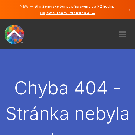
NEW —
AI inženýrské týmy, připraveny za 72 hodin.
×
Objevte Team Extension AI →
čeština
Němčina
Angličtina
O NÁS
ODBORNOST
JAK TO FUNGUJE?
KARIÉRA
Chyba 404 -
NAJMOUT
ČESKO
Stránka nebyla
CS
ZAČÍT