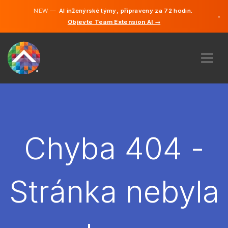
NEW —
AI inženýrské týmy, připraveny za 72 hodin.
×
Objevte Team Extension AI →
čeština
Němčina
Angličtina
O NÁS
ODBORNOST
JAK TO FUNGUJE?
KARIÉRA
Chyba 404 -
NAJMOUT
ČESKO
Stránka nebyla
CS
ZAČÍT