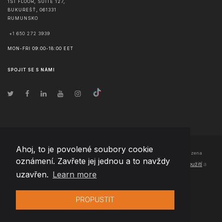
1ST FLOOR, SUITE 127,
BUKUREŠŤ
,
061331
RUMUNSKO
+1 650 272 3939
MON-FRI 09:00-18:00 EET
SPOJIT SE S NÁMI
Ahoj, to je povolené soubory cookie
© Copyright
2026
Team Extension Czech Republic
- Všechna práva vyhrazena
oznámení. Zavřete jej jednou a to navždy
Changelog
● Používáním těchto stránek souhlasíte s našimi
Podmínky použití
a
uzavřen.
Learn more
Politika soukromí
PROPUSTIT