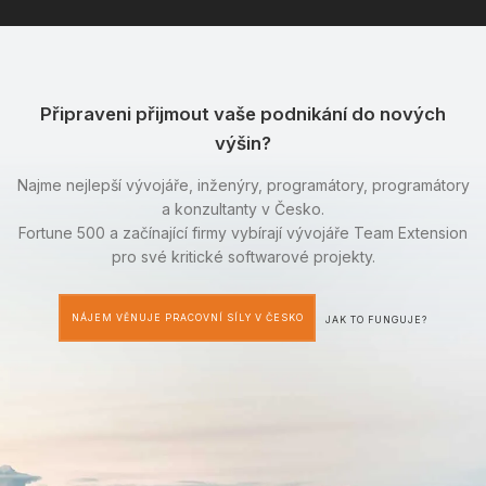
Připraveni přijmout vaše podnikání do nových
výšin?
Najme nejlepší vývojáře, inženýry, programátory, programátory
a konzultanty v Česko.
Fortune 500 a začínající firmy vybírají vývojáře Team Extension
pro své kritické softwarové projekty.
NÁJEM VĚNUJE PRACOVNÍ SÍLY V ČESKO
JAK TO FUNGUJE?