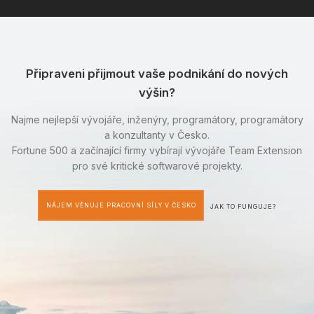
Připraveni přijmout vaše podnikání do nových
výšin?
Najme nejlepší vývojáře, inženýry, programátory, programátory
a konzultanty v Česko.
Fortune 500 a začínající firmy vybírají vývojáře Team Extension
pro své kritické softwarové projekty.
NÁJEM VĚNUJE PRACOVNÍ SÍLY V ČESKO
JAK TO FUNGUJE?