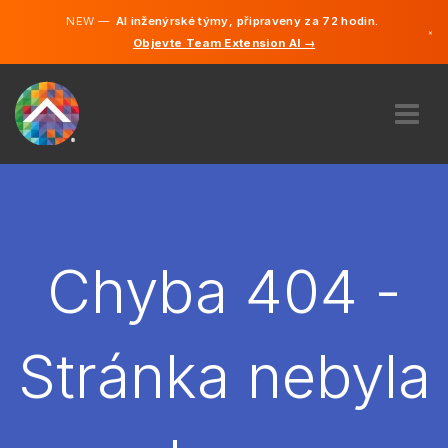
NEW —
AI inženýrské týmy, připraveny za 72 hodin.
×
Objevte Team Extension AI →
čeština
Němčina
Angličtina
O NÁS
ODBORNOST
JAK TO FUNGUJE?
KARIÉRA
Chyba 404 -
NAJMOUT
ČESKO
Stránka nebyla
CS
ZAČÍT