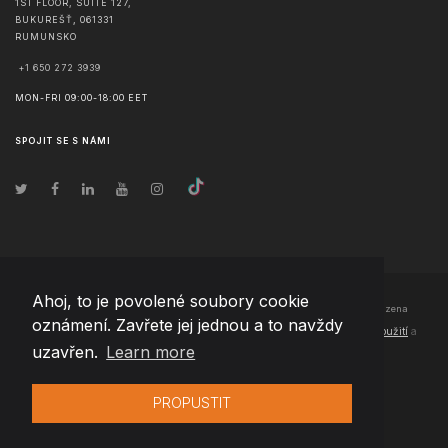
1ST FLOOR, SUITE 127,
BUKUREŠŤ
,
061331
RUMUNSKO
+1 650 272 3939
MON-FRI 09:00-18:00 EET
SPOJIT SE S NÁMI
Ahoj, to je povolené soubory cookie
© Copyright
2026
Team Extension Czech Republic
- Všechna práva vyhrazena
oznámení. Zavřete jej jednou a to navždy
Changelog
● Používáním těchto stránek souhlasíte s našimi
Podmínky použití
a
uzavřen.
Learn more
Politika soukromí
PROPUSTIT