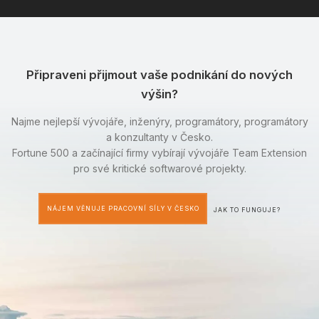
Připraveni přijmout vaše podnikání do nových
výšin?
Najme nejlepší vývojáře, inženýry, programátory, programátory
a konzultanty v Česko.
Fortune 500 a začínající firmy vybírají vývojáře Team Extension
pro své kritické softwarové projekty.
NÁJEM VĚNUJE PRACOVNÍ SÍLY V ČESKO
JAK TO FUNGUJE?