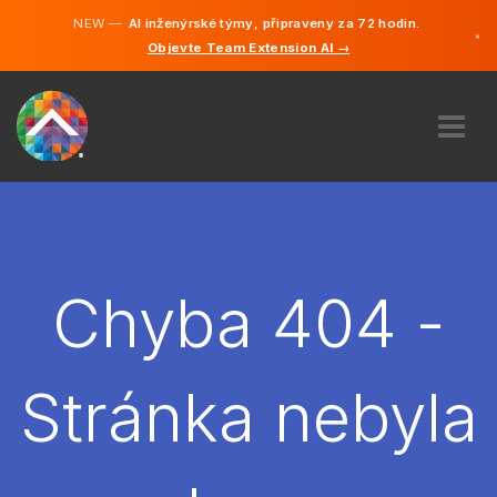
NEW —
AI inženýrské týmy, připraveny za 72 hodin.
×
Objevte Team Extension AI →
čeština
Němčina
Angličtina
O NÁS
ODBORNOST
JAK TO FUNGUJE?
KARIÉRA
Chyba 404 -
NAJMOUT
ČESKO
Stránka nebyla
CS
ZAČÍT