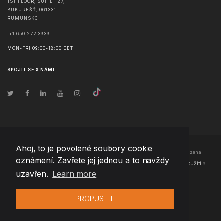
1ST FLOOR, SUITE 127,
BUKUREŠŤ
,
061331
RUMUNSKO
+1 650 272 3939
MON-FRI 09:00-18:00 EET
SPOJIT SE S NÁMI
Ahoj, to je povolené soubory cookie
© Copyright
2026
Team Extension Czech Republic
- Všechna práva vyhrazena
oznámení. Zavřete jej jednou a to navždy
Changelog
● Používáním těchto stránek souhlasíte s našimi
Podmínky použití
a
uzavřen.
Learn more
Politika soukromí
PROPUSTIT