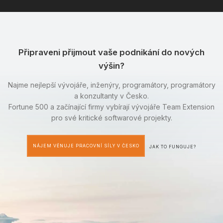
Připraveni přijmout vaše podnikání do nových
výšin?
Najme nejlepší vývojáře, inženýry, programátory, programátory
a konzultanty v Česko.
Fortune 500 a začínající firmy vybírají vývojáře Team Extension
pro své kritické softwarové projekty.
NÁJEM VĚNUJE PRACOVNÍ SÍLY V ČESKO
JAK TO FUNGUJE?