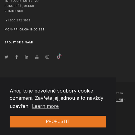
1ST FLOOR, SUITE 127,
BUKUREŠŤ
,
061331
RUMUNSKO
+1 650 272 3939
MON-FRI 09:00-18:00 EET
SPOJIT SE S NÁMI
Ahoj, to je povolené soubory cookie
© Copyright
2026
Team Extension Czech Republic
- Všechna práva vyhrazena
oznámení. Zavřete jej jednou a to navždy
Changelog
● Používáním těchto stránek souhlasíte s našimi
Podmínky použití
a
uzavřen.
Learn more
Politika soukromí
PROPUSTIT