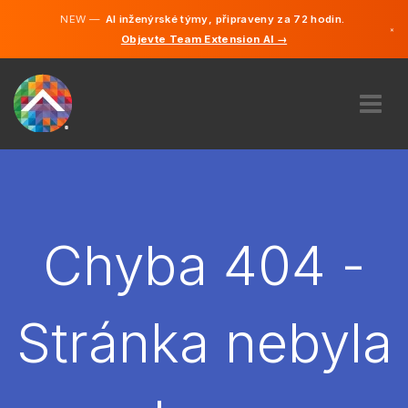
NEW —
AI inženýrské týmy, připraveny za 72 hodin.
×
Objevte Team Extension AI →
čeština
Němčina
Angličtina
O NÁS
ODBORNOST
JAK TO FUNGUJE?
KARIÉRA
Chyba 404 -
NAJMOUT
ČESKO
Stránka nebyla
CS
ZAČÍT