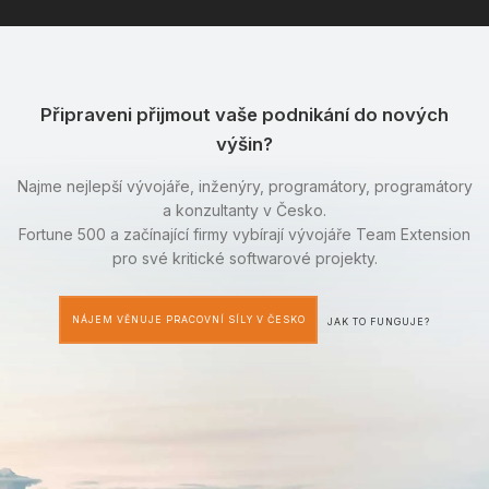
Připraveni přijmout vaše podnikání do nových
výšin?
Najme nejlepší vývojáře, inženýry, programátory, programátory
a konzultanty v Česko.
Fortune 500 a začínající firmy vybírají vývojáře Team Extension
pro své kritické softwarové projekty.
NÁJEM VĚNUJE PRACOVNÍ SÍLY V ČESKO
JAK TO FUNGUJE?