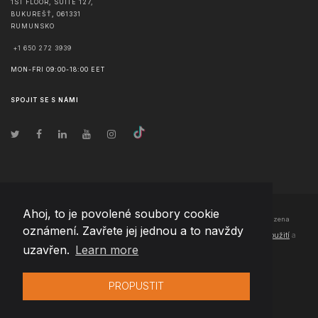
1ST FLOOR, SUITE 127,
BUKUREŠŤ
,
061331
RUMUNSKO
+1 650 272 3939
MON-FRI 09:00-18:00 EET
SPOJIT SE S NÁMI
Ahoj, to je povolené soubory cookie
© Copyright
2026
Team Extension Czech Republic
- Všechna práva vyhrazena
oznámení. Zavřete jej jednou a to navždy
Changelog
● Používáním těchto stránek souhlasíte s našimi
Podmínky použití
a
uzavřen.
Learn more
Politika soukromí
PROPUSTIT