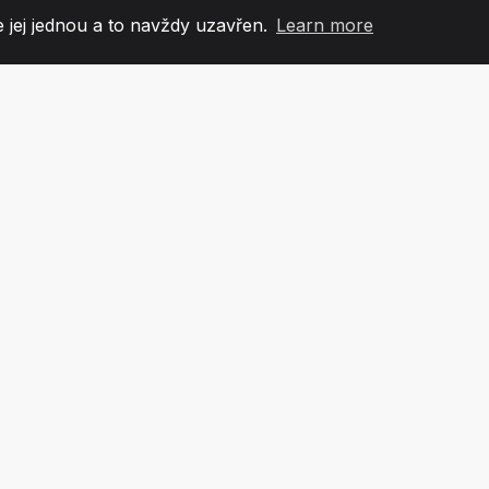
 jej jednou a to navždy uzavřen.
Learn more
60
+36
7
OVÉ TÝMU
COUNTRIES
KANCEL