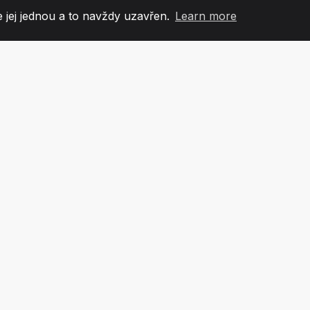
 jej jednou a to navždy uzavřen.
Learn more
60
+36
7
OVÉ TÝMU
COUNTRIES
KANCEL