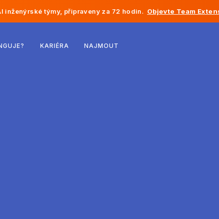
I inženýrské týmy, připraveny za 72 hodin.
Objevte Team Exten
Belgie
NGUJE?
KARIÉRA
NAJMOUT
Francie
Irsko
Nizozemsko
Švýcarsko
Spojené státy
Bosna a Hercegovina
Estonsko
Lotyšsko
Moldavsko