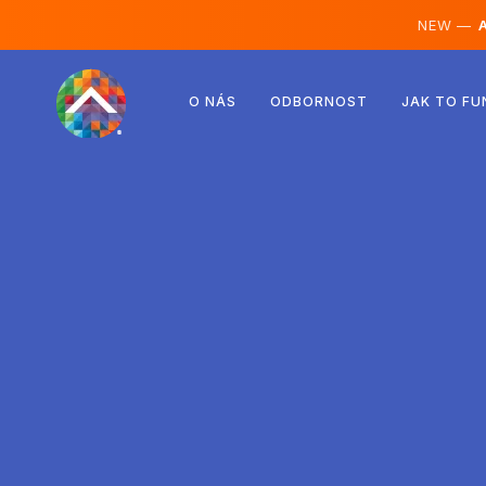
NEW —
A
Rakousko
O NÁS
ODBORNOST
JAK TO FU
Finsko
Island
Lucembursko
Švédsko
Spojené království
Albánie
Česko
Maďarsko
Severní Makedonie