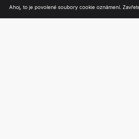
Ahoj, to je povolené soubory cookie oznámení. Zavřete
2008
+
ESTABLISHED
VÁŠNIVÍ ČLEN