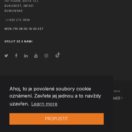
1ST FLOOR, SUITE 127,
BUKUREŠŤ
,
061331
RUMUNSKO
+1 650 272 3939
MON-FRI 09:00-18:00 EET
SPOJIT SE S NÁMI
Ahoj, to je povolené soubory cookie
© Copyright
2026
Team Extension Czech Republic
- Všechna práva vyhrazena
oznámení. Zavřete jej jednou a to navždy
Changelog
● Používáním těchto stránek souhlasíte s našimi
Podmínky použití
a
uzavřen.
Learn more
Politika soukromí
PROPUSTIT