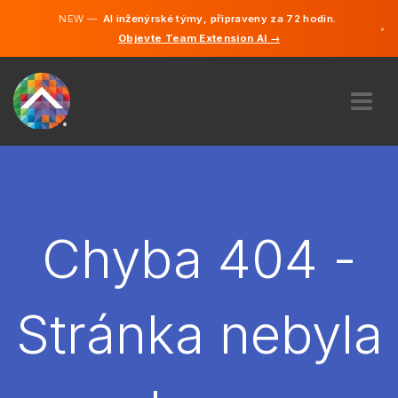
NEW —
AI inženýrské týmy, připraveny za 72 hodin.
×
Objevte Team Extension AI →
čeština
Němčina
Angličtina
O NÁS
ODBORNOST
JAK TO FUNGUJE?
KARIÉRA
Chyba 404 -
NAJMOUT
ČESKO
Stránka nebyla
CS
ZAČÍT