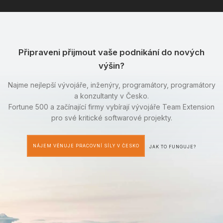
Připraveni přijmout vaše podnikání do nových
výšin?
Najme nejlepší vývojáře, inženýry, programátory, programátory
a konzultanty v Česko.
Fortune 500 a začínající firmy vybírají vývojáře Team Extension
pro své kritické softwarové projekty.
NÁJEM VĚNUJE PRACOVNÍ SÍLY V ČESKO
JAK TO FUNGUJE?