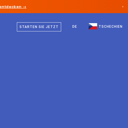
 entdecken →
×
Tschechisch
Kanada
Deutsch
DE
TSCHECHIEN
STARTEN SIE JETZT
Deutschland
Englisch
Liechtenstein
Norwegen
Japan
Bulgarien
Kroatien
Litauen
Montenegro