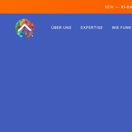
NEW —
KI-En
Österreich
ÜBER UNS
EXPERTISE
WIE FUNK
Finnland
Island
Luxemburg
Schweden
Vereinigtes Königreich
Albanien
Tschechien
Ungarn
Nordmazedonien