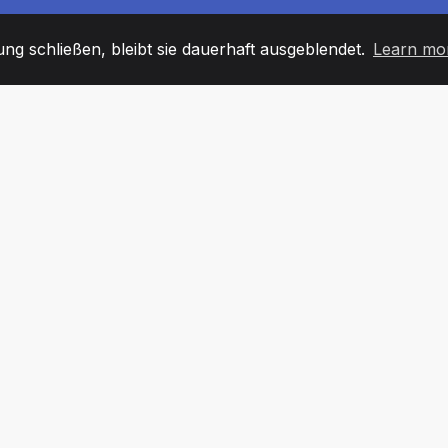
g schließen, bleibt sie dauerhaft ausgeblendet.
Learn mo
60
+36
7
TARBEITER
COUNTRIES
BÜRO