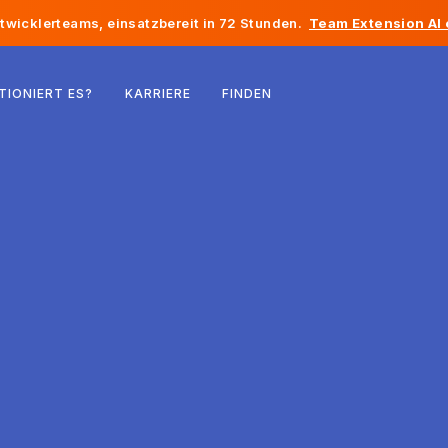
twicklerteams, einsatzbereit in 72 Stunden.
Team Extension AI
Belgien
TIONIERT ES?
KARRIERE
FINDEN
Frankreich
Irland
Niederlande
Schweiz
Vereinigte Staaten
Bosnien und Herzegowina
Estland
Lettland
Republik Moldau