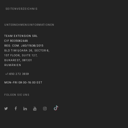
SEITENVERZEICHNIS
UNTERNEHMENSINFORMATIONEN
TEAM EXTENSION SRL
CIF RO35062448
REG. COM. J40/11836/2015
BLD TIMIȘOARA 26, SECTOR 6,
1ST FLOOR, SUITE 127,
BUKAREST
,
061331
RUMÄNIEN
+1 650 272 3939
MON-FRI 09:00-18:00 EET
FOLGEN SIE UNS