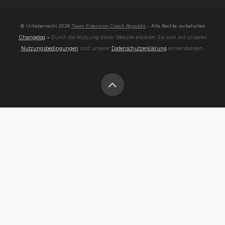
© Urheberrecht
2026
Team Extension Czech Republic
- Alle Rechte vorbehalten
Changelog
● Durch die Nutzung dieser Website erklären Sie sich mit unseren
Nutzungsbedingungen
und unserer
Datenschutzerklärung
einverstanden.