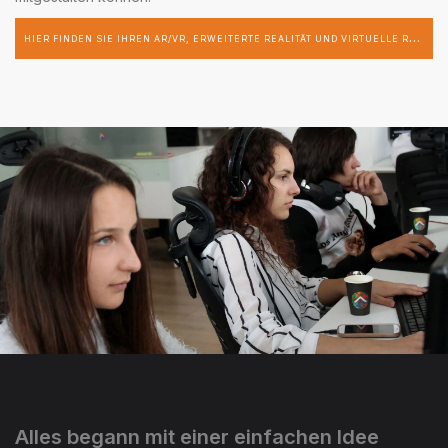
H
IER FINDEN SIE IHREN AR/VR, ERWEITERTE REALITÄT UND VIRTUELLE REALITÄT-ENTWICKLER
Alles begann mit einer einfachen Idee