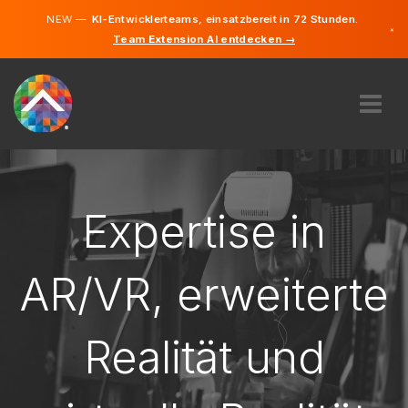
NEW —
KI-Entwicklerteams, einsatzbereit in 72 Stunden.
×
Team Extension AI entdecken →
Tschechis
Deutsch
Englisch
ÜBER UNS
EXPERTISE
WIE FUNKTIONIERT ES?
Expertise in
KARRIERE
FINDEN
AR/VR, erweiterte
TSCHECHIEN
Realität und
DE
STARTEN SIE JETZT