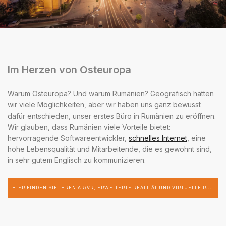
Im Herzen von Osteuropa
Warum Osteuropa? Und warum Rumänien? Geografisch hatten
wir viele Möglichkeiten, aber wir haben uns ganz bewusst
dafür entschieden, unser erstes Büro in Rumänien zu eröffnen.
Wir glauben, dass Rumänien viele Vorteile bietet:
hervorragende Softwareentwickler,
schnelles Internet
, eine
hohe Lebensqualität und Mitarbeitende, die es gewohnt sind,
in sehr gutem Englisch zu kommunizieren.
H
IER FINDEN SIE IHREN AR/VR, ERWEITERTE REALITÄT UND VIRTUELLE REALITÄT-ENTWICKLER