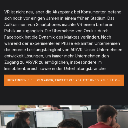
VR ist nicht neu, aber die Akzeptanz bei Konsumenten befand
sich noch vor einigen Jahren in einem frühen Stadium. Das
Aufkommen von Smartphones machte VR einem breiteren
Publikum zugänglich. Die Übernahme von Oculus durch
Facebook hat die Dynamik des Marktes verändert. Noch
während der experimentellen Phase erkannten Unternehmen
die enorme Leistungsfähigkeit von AR/VR. Unser Unternehmen
entwickelt Lösungen, um immer mehr Unternehmen den
Zugang zu AR/VR zu ermöglichen, insbesondere im
Immobilienbereich sowie in der Unterhaltungsbranche.
H
IER FINDEN SIE IHREN AR/VR, ERWEITERTE REALITÄT UND VIRTUELLE REALITÄT-ENTWICKLER