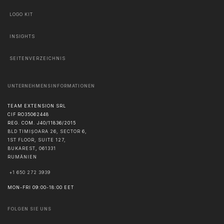
LOGO KIT
INSIGHTS
SEITENVERZEICHNIS
UNTERNEHMENSINFORMATIONEN
TEAM EXTENSION SRL
CIF RO35062448
REG. COM. J40/11836/2015
BLD TIMIȘOARA 26, SECTOR 6,
1ST FLOOR, SUITE 127,
BUKAREST
,
061331
RUMÄNIEN
+1 650 272 3939
MON-FRI 09:00-18:00 EET
FOLGEN SIE UNS