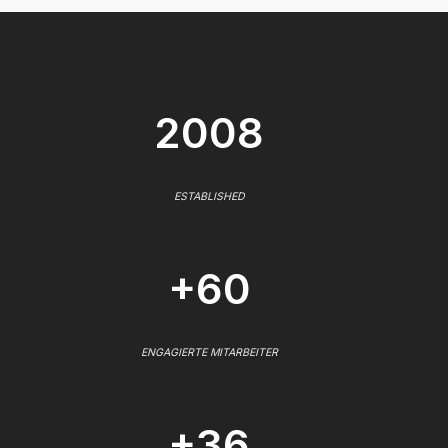
2008
ESTABLISHED
+60
ENGAGIERTE MITARBEITER
+36