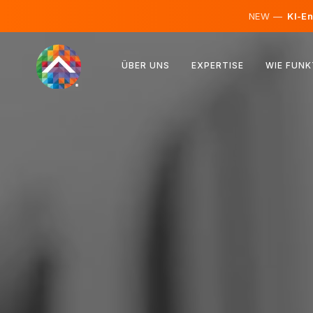
NEW —
KI-En
Österreich
ÜBER UNS
EXPERTISE
WIE FUNK
Finnland
Island
Luxemburg
Schweden
Vereinigtes Königreich
Albanien
Tschechien
Ungarn
Nordmazedonien