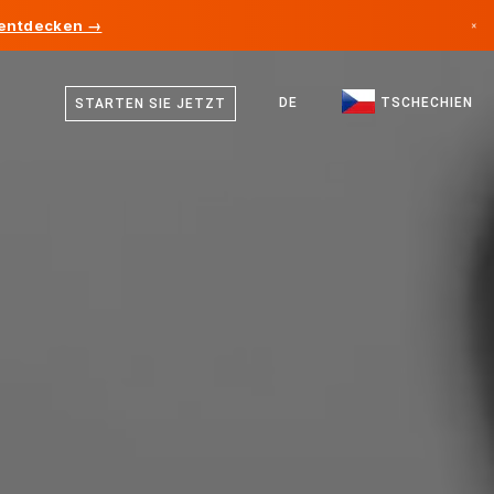
 entdecken →
×
Tschechisch
Kanada
Deutsch
DE
TSCHECHIEN
STARTEN SIE JETZT
Deutschland
Englisch
Liechtenstein
Norwegen
Japan
Bulgarien
Kroatien
Litauen
Montenegro