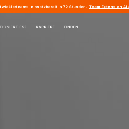
twicklerteams, einsatzbereit in 72 Stunden.
Team Extension AI
Belgien
TIONIERT ES?
KARRIERE
FINDEN
Frankreich
Irland
Niederlande
Schweiz
Vereinigte Staaten
Bosnien und Herzegowina
Estland
Lettland
Republik Moldau