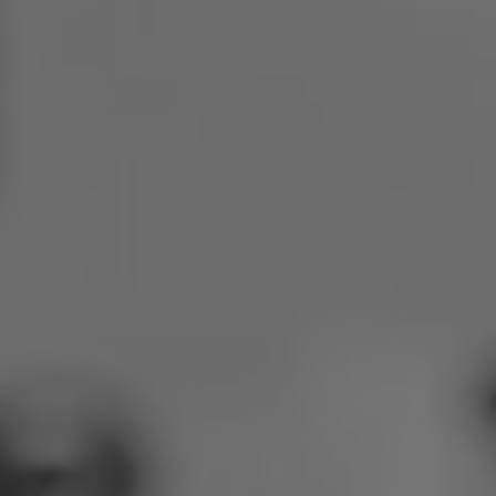
Polen
Slowenien
Vietnam