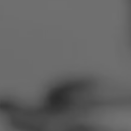
Rumänien
Slowakei