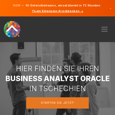
NEW —
KI-Entwicklerteams, einsatzbereit in 72 Stunden.
×
Team Extension AI entdecken →
Tschechis
Deutsch
Englisch
ÜBER UNS
EXPERTISE
WIE FUNKTIONIERT ES?
KARRIERE
HIER FINDEN SIE IHREN
FINDEN
BUSINESS ANALYST ORACLE
TSCHECHIEN
IN TSCHECHIEN
DE
STARTEN SIE JETZT!
STARTEN SIE JETZT