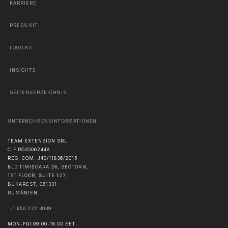
KARRIERE
PRESS KIT
LOGO KIT
INSIGHTS
SEITENVERZEICHNIS
UNTERNEHMENSINFORMATIONEN
TEAM EXTENSION SRL
CIF RO35062448
REG. COM. J40/11836/2015
BLD TIMIȘOARA 26, SECTOR 6,
1ST FLOOR, SUITE 127,
BUKAREST
,
061331
RUMÄNIEN
+1 650 272 3939
MON-FRI 09:00-18:00 EET